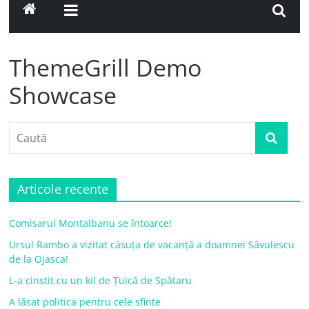
ThemeGrill Demo
Showcase
Articole recente
Comisarul Montalbanu se întoarce!
Ursul Rambo a vizitat căsuța de vacanță a doamnei Săvulescu
de la Ojasca!
L-a cinstit cu un kil de Țuică de Spătaru
A lăsat politica pentru cele sfinte