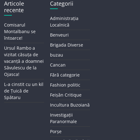
Articole
Categorii
recente
Administrația
Comisarul
Localnică
Montalbanu se
Benveuri
întoarce!
Brigada Diverse
Ursul Rambo a
vizitat căsuța de
buzau
vacanță a doamnei
Cancan
Săvulescu de la
Ojasca!
Fără categorie
L-a cinstit cu un kil
Fashion politic
de Țuică de
Feișăn Critique
Spătaru
Incultura Buzoiană
Investigații
Paranormale
Porșe