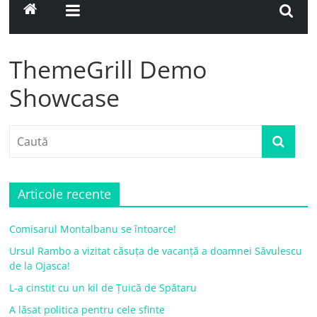
ThemeGrill Demo
Showcase
Articole recente
Comisarul Montalbanu se întoarce!
Ursul Rambo a vizitat căsuța de vacanță a doamnei Săvulescu
de la Ojasca!
L-a cinstit cu un kil de Țuică de Spătaru
A lăsat politica pentru cele sfinte