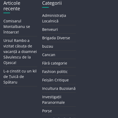
Articole
Categorii
recente
Administrația
Comisarul
Localnică
Montalbanu se
Benveuri
întoarce!
Brigada Diverse
Ursul Rambo a
vizitat căsuța de
buzau
vacanță a doamnei
Cancan
Săvulescu de la
Ojasca!
Fără categorie
L-a cinstit cu un kil
Fashion politic
de Țuică de
Feișăn Critique
Spătaru
Incultura Buzoiană
Investigații
Paranormale
Porșe