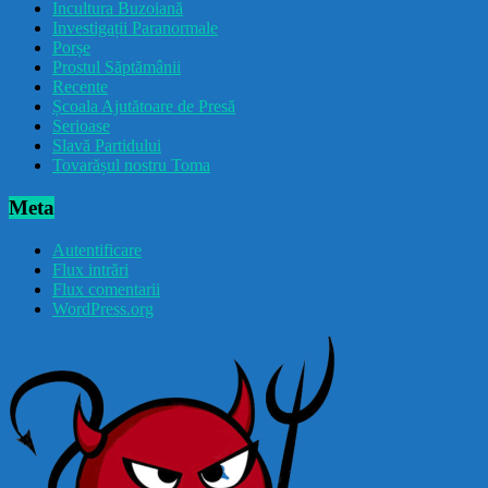
Incultura Buzoiană
Investigații Paranormale
Porșe
Prostul Săptămânii
Recente
Școala Ajutătoare de Presă
Serioase
Slavă Partidului
Tovarășul nostru Toma
Meta
Autentificare
Flux intrări
Flux comentarii
WordPress.org