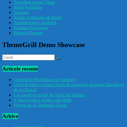
Tovarășul nostru Toma
drăcușorulbuzoian
Slavă Partidului
Serioase
Școala Ajutătoare de Presă
Administrația Localnică
Incultura Buzoiană
Brigada Diverse
ThemeGrill Demo Showcase
Articole recente
Comisarul Montalbanu se întoarce!
Ursul Rambo a vizitat căsuța de vacanță a doamnei Săvulescu
de la Ojasca!
L-a cinstit cu un kil de Țuică de Spătaru
A lăsat politica pentru cele sfinte
Vioreta de la Stadionul Gloria
Arhive