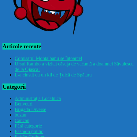
Articole recente
Comisarul Montalbanu se întoarce!
Ursul Rambo a vizitat căsuța de vacanță a doamnei Săvulescu
de la Ojasca!
L-a cinstit cu un kil de Țuică de Spătaru
Categorii
Administrația Localnică
Benveuri
Brigada Diverse
buzau
Cancan
Fără categorie
Fashion politic
Feișăn Critique