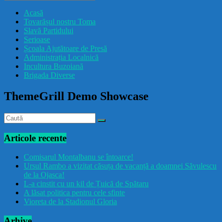
drăcușorulbuzoian
Acasă
Tovarășul nostru Toma
Slavă Partidului
Serioase
Școala Ajutătoare de Presă
Administrația Localnică
Incultura Buzoiană
Brigada Diverse
ThemeGrill Demo Showcase
Articole recente
Comisarul Montalbanu se întoarce!
Ursul Rambo a vizitat căsuța de vacanță a doamnei Săvulescu
de la Ojasca!
L-a cinstit cu un kil de Țuică de Spătaru
A lăsat politica pentru cele sfinte
Vioreta de la Stadionul Gloria
Arhive