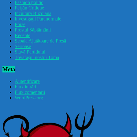
Fashion politic
Feișăn Critique
Incultura Buzoiană
Investigații Paranormale
Porșe
Prostul Săptămânii
Recente
Școala Ajutătoare de Presă
Serioase
Slavă Partidului
Tovarășul nostru Toma
Meta
Autentificare
Flux intrări
Flux comentarii
WordPress.org