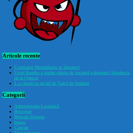
Articole recente
Comisarul Montalbanu se întoarce!
Ursul Rambo a vizitat căsuța de vacanță a doamnei Săvulescu
de la Ojasca!
L-a cinstit cu un kil de Țuică de Spătaru
Categorii
Administrația Localnică
Benveuri
Brigada Diverse
buzau
Cancan
Fără categorie