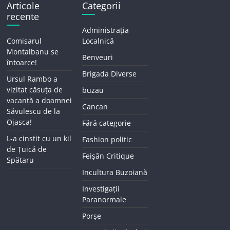
Articole
Categorii
recente
Administrația
Comisarul
Localnică
Montalbanu se
Benveuri
întoarce!
Brigada Diverse
Ursul Rambo a
vizitat căsuța de
buzau
vacanță a doamnei
Cancan
Săvulescu de la
Ojasca!
Fără categorie
L-a cinstit cu un kil
Fashion politic
de Țuică de
Feișăn Critique
Spătaru
Incultura Buzoiană
Investigații
Paranormale
Porșe