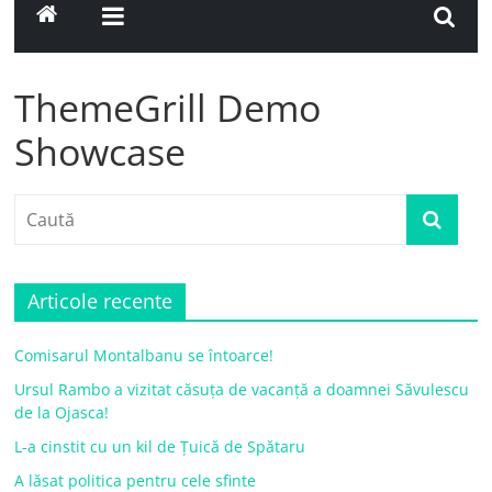
ThemeGrill Demo
Showcase
Articole recente
Comisarul Montalbanu se întoarce!
Ursul Rambo a vizitat căsuța de vacanță a doamnei Săvulescu
de la Ojasca!
L-a cinstit cu un kil de Țuică de Spătaru
A lăsat politica pentru cele sfinte