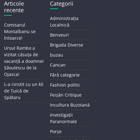
Articole
Categorii
recente
Administrația
Comisarul
Localnică
Montalbanu se
Benveuri
întoarce!
Brigada Diverse
Ursul Rambo a
vizitat căsuța de
buzau
vacanță a doamnei
Cancan
Săvulescu de la
Ojasca!
Fără categorie
L-a cinstit cu un kil
Fashion politic
de Țuică de
Feișăn Critique
Spătaru
Incultura Buzoiană
Investigații
Paranormale
Porșe