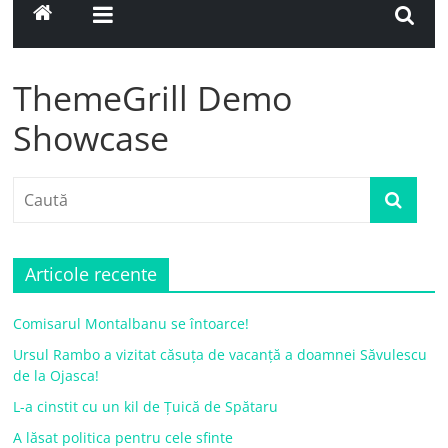
ThemeGrill Demo
Showcase
Articole recente
Comisarul Montalbanu se întoarce!
Ursul Rambo a vizitat căsuța de vacanță a doamnei Săvulescu
de la Ojasca!
L-a cinstit cu un kil de Țuică de Spătaru
A lăsat politica pentru cele sfinte