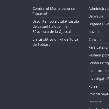
Comisarul Montalbanu se
Administrați
întoarce!
Benveuri
Ursul Rambo a vizitat căsuța
Brigada Div
de vacanță a doamnei
Săvulescu de la Ojasca!
buzau
L-a cinstit cu un kil de Țuică
Cancan
de Spătaru
Fără categor
Fashion poli
Feișăn Criti
Incultura B
Investigații
Porșe
Prostul Săp
Recente