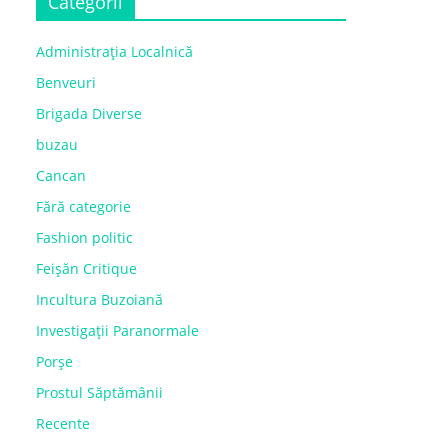
Categorii
Administrația Localnică
Benveuri
Brigada Diverse
buzau
Cancan
Fără categorie
Fashion politic
Feișăn Critique
Incultura Buzoiană
Investigații Paranormale
Porșe
Prostul Săptămânii
Recente