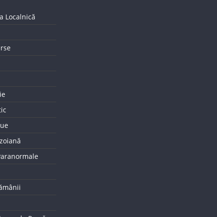
a Localnică
erse
ie
tic
que
uzoiană
 Paranormale
tămânii