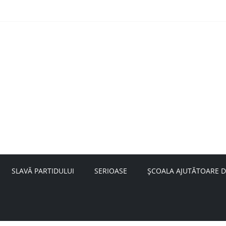
nță a doamnei Săvulescu de la Ojasca!
aru
SLAVĂ PARTIDULUI
SERIOASE
ȘCOALA AJUTĂTOARE D