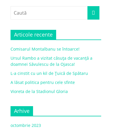
Articole recente
Comisarul Montalbanu se întoarce!
Ursul Rambo a vizitat căsuța de vacanță a
doamnei Săvulescu de la Ojasca!
L-a cinstit cu un kil de Țuică de Spătaru
A lăsat politica pentru cele sfinte
Vioreta de la Stadionul Gloria
Arhive
octombrie 2023