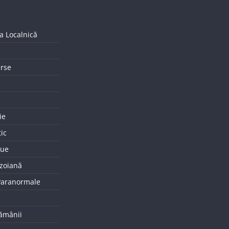
a Localnică
erse
ie
tic
que
uzoiană
 Paranormale
tămânii