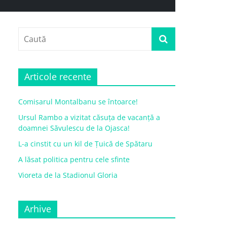
Articole recente
Comisarul Montalbanu se întoarce!
Ursul Rambo a vizitat căsuța de vacanță a
doamnei Săvulescu de la Ojasca!
L-a cinstit cu un kil de Țuică de Spătaru
A lăsat politica pentru cele sfinte
Vioreta de la Stadionul Gloria
Arhive