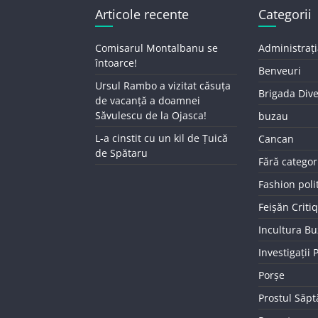
Articole recente
Categorii
Comisarul Montalbanu se
Administrați
întoarce!
Benveuri
Ursul Rambo a vizitat căsuța
Brigada Div
de vacanță a doamnei
Săvulescu de la Ojasca!
buzau
L-a cinstit cu un kil de Țuică
Cancan
de Spătaru
Fără categor
Fashion poli
Feișăn Criti
Incultura B
Investigații
Porșe
Prostul Săp