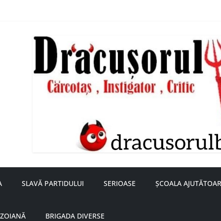
nță a doamnei Săvulescu de la Ojasca!
aru
A
SLAVĂ PARTIDULUI
SERIOASE
ȘCOALA AJUTĂTOAR
UZOIANĂ
BRIGADA DIVERSE