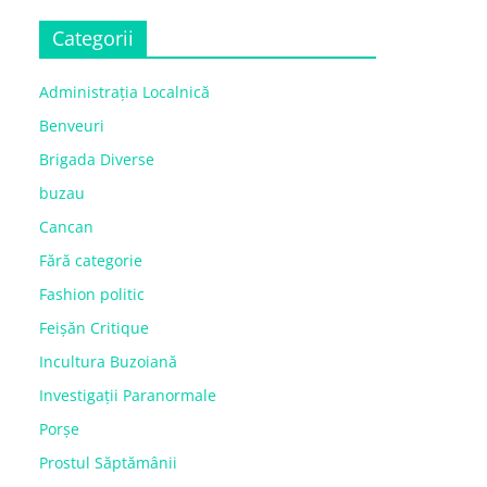
Categorii
Administrația Localnică
Benveuri
Brigada Diverse
buzau
Cancan
Fără categorie
Fashion politic
Feișăn Critique
Incultura Buzoiană
Investigații Paranormale
Porșe
Prostul Săptămânii