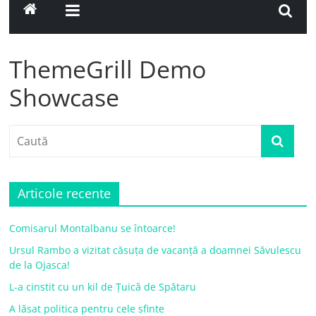
ThemeGrill Demo
Showcase
Articole recente
Comisarul Montalbanu se întoarce!
Ursul Rambo a vizitat căsuța de vacanță a doamnei Săvulescu
de la Ojasca!
L-a cinstit cu un kil de Țuică de Spătaru
A lăsat politica pentru cele sfinte