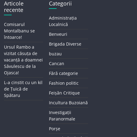
Articole
Categorii
recente
Administrația
Comisarul
Localnică
Montalbanu se
Benveuri
întoarce!
Brigada Diverse
Ursul Rambo a
vizitat căsuța de
buzau
vacanță a doamnei
Cancan
Săvulescu de la
Ojasca!
Fără categorie
L-a cinstit cu un kil
Fashion politic
de Țuică de
Feișăn Critique
Spătaru
Incultura Buzoiană
Investigații
Paranormale
Porșe