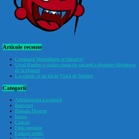
Articole recente
Comisarul Montalbanu se întoarce!
Ursul Rambo a vizitat căsuța de vacanță a doamnei Săvulescu
de la Ojasca!
L-a cinstit cu un kil de Țuică de Spătaru
Categorii
Administrația Localnică
Benveuri
Brigada Diverse
buzau
Cancan
Fără categorie
Fashion politic
Feișăn Critique