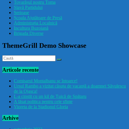
Tovarășul nostru Toma
drăcușorulbuzoian
Slavă Partidului
Serioase
Școala Ajutătoare de Presă
Administrația Localnică
Incultura Buzoiană
Brigada Diverse
ThemeGrill Demo Showcase
Articole recente
Comisarul Montalbanu se întoarce!
Ursul Rambo a vizitat căsuța de vacanță a doamnei Săvulescu
de la Ojasca!
L-a cinstit cu un kil de Țuică de Spătaru
A lăsat politica pentru cele sfinte
Vioreta de la Stadionul Gloria
Arhive