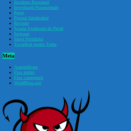
Incultura Buzoiană
Investigații Paranormale
Porșe
Prostul Săptămânii
Recente
Școala Ajutătoare de Presă
Serioase
Slavă Partidului
Tovarășul nostru Toma
Meta
Autentificare
Flux intrări
Flux comentarii
WordPress.org