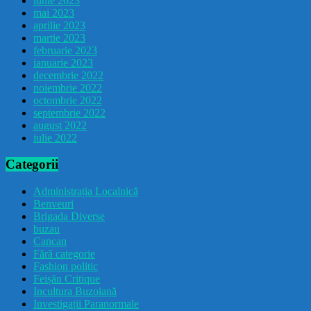
iunie 2023
mai 2023
aprilie 2023
martie 2023
februarie 2023
ianuarie 2023
decembrie 2022
noiembrie 2022
octombrie 2022
septembrie 2022
august 2022
iulie 2022
Categorii
Administrația Localnică
Benveuri
Brigada Diverse
buzau
Cancan
Fără categorie
Fashion politic
Feișăn Critique
Incultura Buzoiană
Investigații Paranormale