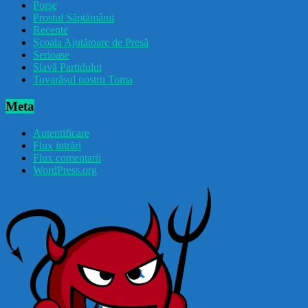
Porșe
Prostul Săptămânii
Recente
Școala Ajutătoare de Presă
Serioase
Slavă Partidului
Tovarășul nostru Toma
Meta
Autentificare
Flux intrări
Flux comentarii
WordPress.org