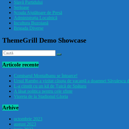
Slavă Partidului
Serioase
Școala Ajutătoare de Presă
Administrația Localnică
Incultura Buzoiană
Brigada Diverse
ThemeGrill Demo Showcase
Articole recente
Comisarul Montalbanu se întoarce!
Ursul Rambo a vizitat căsuța de vacanță a doamnei Săvulescu d
L-a cinstit cu un kil de Țuică de Spătaru
A lăsat politica pentru cele sfinte
Vioreta de la Stadionul Gloria
Arhive
octombrie 2023
august 2023