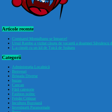
Articole recente
Comisarul Montalbanu se întoarce!
Ursul Rambo a vizitat căsuța de vacanță a doamnei Săvulescu d
L-a cinstit cu un kil de Țuică de Spătaru
Categorii
Administrația Localnică
Benveuri
Brigada Diverse
buzau
Cancan
Fără categorie
Fashion politic
Feișăn Critique
Incultura Buzoiană
Investigații Paranormale
Porșe