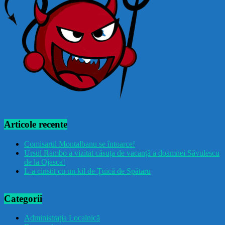
Articole recente
Comisarul Montalbanu se întoarce!
Ursul Rambo a vizitat căsuța de vacanță a doamnei Săvulescu
de la Ojasca!
L-a cinstit cu un kil de Țuică de Spătaru
Categorii
Administrația Localnică