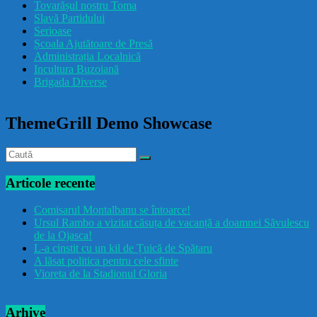
Tovarășul nostru Toma
drăcușorulbuzoian
Slavă Partidului
Serioase
Școala Ajutătoare de Presă
Administrația Localnică
Incultura Buzoiană
Brigada Diverse
ThemeGrill Demo Showcase
Articole recente
Comisarul Montalbanu se întoarce!
Ursul Rambo a vizitat căsuța de vacanță a doamnei Săvulescu
de la Ojasca!
L-a cinstit cu un kil de Țuică de Spătaru
A lăsat politica pentru cele sfinte
Vioreta de la Stadionul Gloria
Arhive