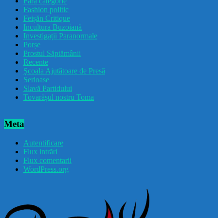
Fără categorie
Fashion politic
Feișăn Critique
Incultura Buzoiană
Investigații Paranormale
Porșe
Prostul Săptămânii
Recente
Școala Ajutătoare de Presă
Serioase
Slavă Partidului
Tovarășul nostru Toma
Meta
Autentificare
Flux intrări
Flux comentarii
WordPress.org