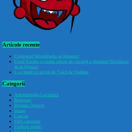
Articole recente
Comisarul Montalbanu se întoarce!
Ursul Rambo a vizitat căsuța de vacanță a doamnei Săvulescu
de la Ojasca!
L-a cinstit cu un kil de Țuică de Spătaru
Categorii
Administrația Localnică
Benveuri
Brigada Diverse
buzau
Cancan
Fără categorie
Fashion politic
Feișăn Critique