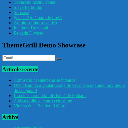
Tovarășul nostru Toma
drăcușorulbuzoian
Slavă Partidului
Serioase
Școala Ajutătoare de Presă
Administrația Localnică
Incultura Buzoiană
Brigada Diverse
ThemeGrill Demo Showcase
Articole recente
Comisarul Montalbanu se întoarce!
Ursul Rambo a vizitat căsuța de vacanță a doamnei Săvulescu
de la Ojasca!
L-a cinstit cu un kil de Țuică de Spătaru
A lăsat politica pentru cele sfinte
Vioreta de la Stadionul Gloria
Arhive