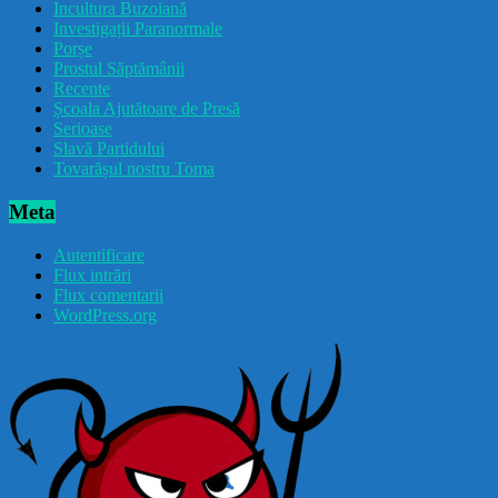
Incultura Buzoiană
Investigații Paranormale
Porșe
Prostul Săptămânii
Recente
Școala Ajutătoare de Presă
Serioase
Slavă Partidului
Tovarășul nostru Toma
Meta
Autentificare
Flux intrări
Flux comentarii
WordPress.org