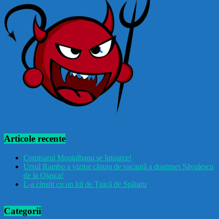
Articole recente
Comisarul Montalbanu se întoarce!
Ursul Rambo a vizitat căsuța de vacanță a doamnei Săvulescu
de la Ojasca!
L-a cinstit cu un kil de Țuică de Spătaru
Categorii