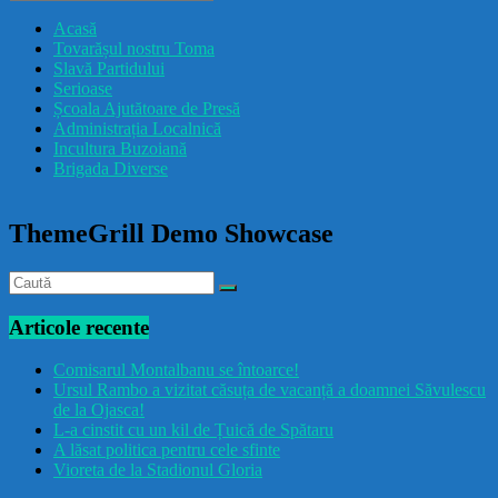
drăcușorulbuzoian
Acasă
Tovarășul nostru Toma
Slavă Partidului
Serioase
Școala Ajutătoare de Presă
Administrația Localnică
Incultura Buzoiană
Brigada Diverse
ThemeGrill Demo Showcase
Articole recente
Comisarul Montalbanu se întoarce!
Ursul Rambo a vizitat căsuța de vacanță a doamnei Săvulescu
de la Ojasca!
L-a cinstit cu un kil de Țuică de Spătaru
A lăsat politica pentru cele sfinte
Vioreta de la Stadionul Gloria