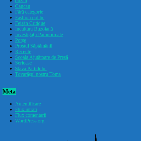
buzau
Cancan
Fără categorie
Fashion politic
Feișăn Critique
Incultura Buzoiană
Investigații Paranormale
Porșe
Prostul Săptămânii
Recente
Școala Ajutătoare de Presă
Serioase
Slavă Partidului
Tovarășul nostru Toma
Meta
Autentificare
Flux intrări
Flux comentarii
WordPress.org