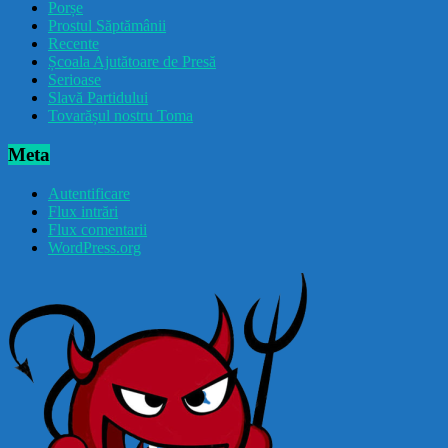
Porșe
Prostul Săptămânii
Recente
Școala Ajutătoare de Presă
Serioase
Slavă Partidului
Tovarășul nostru Toma
Meta
Autentificare
Flux intrări
Flux comentarii
WordPress.org