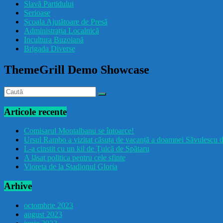
Slavă Partidului
Serioase
Școala Ajutătoare de Presă
Administrația Localnică
Incultura Buzoiană
Brigada Diverse
ThemeGrill Demo Showcase
Articole recente
Comisarul Montalbanu se întoarce!
Ursul Rambo a vizitat căsuța de vacanță a doamnei Săvulescu d
L-a cinstit cu un kil de Țuică de Spătaru
A lăsat politica pentru cele sfinte
Vioreta de la Stadionul Gloria
Arhive
octombrie 2023
august 2023