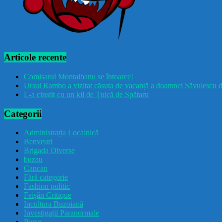
Articole recente
Comisarul Montalbanu se întoarce!
Ursul Rambo a vizitat căsuța de vacanță a doamnei Săvulescu d
L-a cinstit cu un kil de Țuică de Spătaru
Categorii
Administrația Localnică
Benveuri
Brigada Diverse
buzau
Cancan
Fără categorie
Fashion politic
Feișăn Critique
Incultura Buzoiană
Investigații Paranormale
Porșe