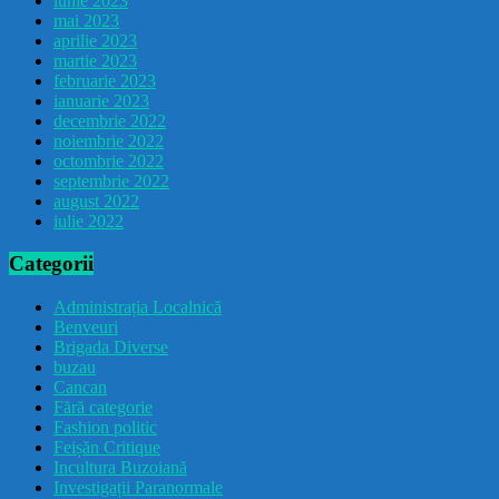
iunie 2023
mai 2023
aprilie 2023
martie 2023
februarie 2023
ianuarie 2023
decembrie 2022
noiembrie 2022
octombrie 2022
septembrie 2022
august 2022
iulie 2022
Categorii
Administrația Localnică
Benveuri
Brigada Diverse
buzau
Cancan
Fără categorie
Fashion politic
Feișăn Critique
Incultura Buzoiană
Investigații Paranormale