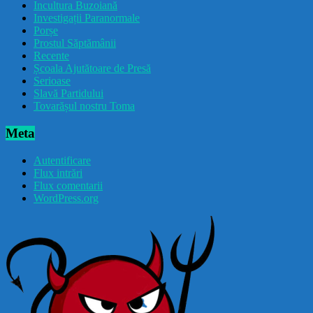
Incultura Buzoiană
Investigații Paranormale
Porșe
Prostul Săptămânii
Recente
Școala Ajutătoare de Presă
Serioase
Slavă Partidului
Tovarășul nostru Toma
Meta
Autentificare
Flux intrări
Flux comentarii
WordPress.org