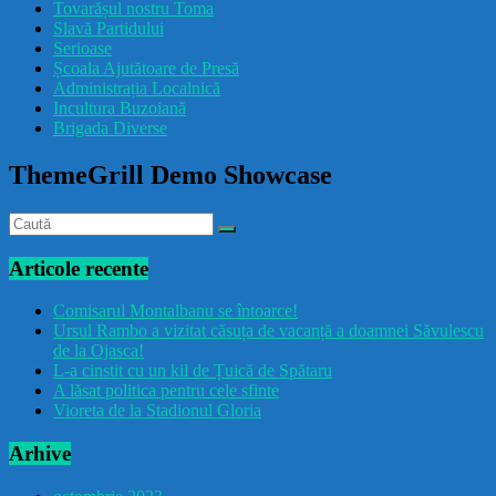
Tovarășul nostru Toma
drăcușorulbuzoian
Slavă Partidului
Serioase
Școala Ajutătoare de Presă
Administrația Localnică
Incultura Buzoiană
Brigada Diverse
ThemeGrill Demo Showcase
Articole recente
Comisarul Montalbanu se întoarce!
Ursul Rambo a vizitat căsuța de vacanță a doamnei Săvulescu
de la Ojasca!
L-a cinstit cu un kil de Țuică de Spătaru
A lăsat politica pentru cele sfinte
Vioreta de la Stadionul Gloria
Arhive