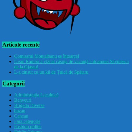
Articole recente
Comisarul Montalbanu se întoarce!
Ursul Rambo a vizitat căsuța de vacanță a doamnei Săvulescu
de la Ojasca!
L-a cinstit cu un kil de Țuică de Spătaru
Categorii
Administrația Localnică
Benveuri
Brigada Diverse
buzau
Cancan
Fără categorie
Fashion politic
Feișăn Critique