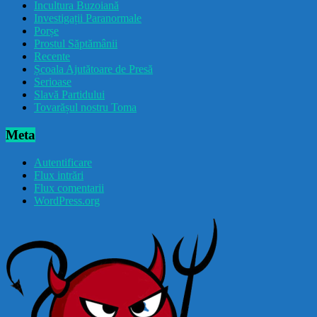
Incultura Buzoiană
Investigații Paranormale
Porșe
Prostul Săptămânii
Recente
Școala Ajutătoare de Presă
Serioase
Slavă Partidului
Tovarășul nostru Toma
Meta
Autentificare
Flux intrări
Flux comentarii
WordPress.org