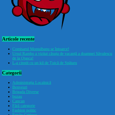
Articole recente
Comisarul Montalbanu se întoarce!
Ursul Rambo a vizitat căsuța de vacanță a doamnei Săvulescu
de la Ojasca!
L-a cinstit cu un kil de Țuică de Spătaru
Categorii
Administrația Localnică
Benveuri
Brigada Diverse
buzau
Cancan
Fără categorie
Fashion politic
Feișăn Critique