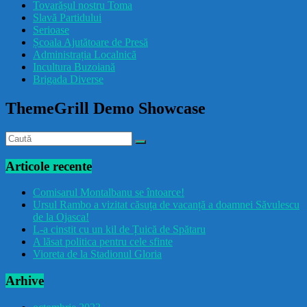
Tovarășul nostru Toma
drăcușorulbuzoian
Slavă Partidului
Serioase
Școala Ajutătoare de Presă
Administrația Localnică
Incultura Buzoiană
Brigada Diverse
ThemeGrill Demo Showcase
Articole recente
Comisarul Montalbanu se întoarce!
Ursul Rambo a vizitat căsuța de vacanță a doamnei Săvulescu
de la Ojasca!
L-a cinstit cu un kil de Țuică de Spătaru
A lăsat politica pentru cele sfinte
Vioreta de la Stadionul Gloria
Arhive