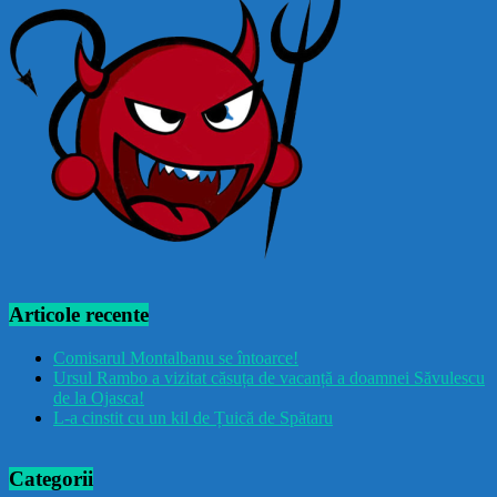
Articole recente
Comisarul Montalbanu se întoarce!
Ursul Rambo a vizitat căsuța de vacanță a doamnei Săvulescu
de la Ojasca!
L-a cinstit cu un kil de Țuică de Spătaru
Categorii