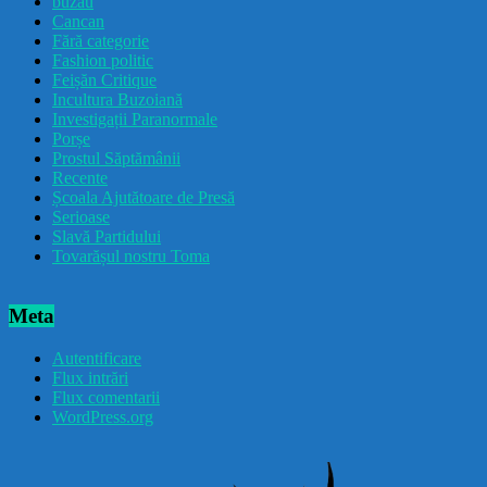
buzau
Cancan
Fără categorie
Fashion politic
Feișăn Critique
Incultura Buzoiană
Investigații Paranormale
Porșe
Prostul Săptămânii
Recente
Școala Ajutătoare de Presă
Serioase
Slavă Partidului
Tovarășul nostru Toma
Meta
Autentificare
Flux intrări
Flux comentarii
WordPress.org