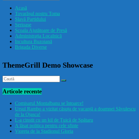
drăcușorulbuzoian
Acasă
Tovarășul nostru Toma
Slavă Partidului
Serioase
Școala Ajutătoare de Presă
Administrația Localnică
Incultura Buzoiană
Brigada Diverse
ThemeGrill Demo Showcase
Articole recente
Comisarul Montalbanu se întoarce!
Ursul Rambo a vizitat căsuța de vacanță a doamnei Săvulescu
de la Ojasca!
L-a cinstit cu un kil de Țuică de Spătaru
A lăsat politica pentru cele sfinte
Vioreta de la Stadionul Gloria