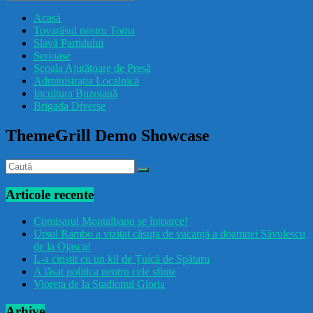
drăcușorulbuzoian
Acasă
Tovarășul nostru Toma
Slavă Partidului
Serioase
Școala Ajutătoare de Presă
Administrația Localnică
Incultura Buzoiană
Brigada Diverse
ThemeGrill Demo Showcase
Articole recente
Comisarul Montalbanu se întoarce!
Ursul Rambo a vizitat căsuța de vacanță a doamnei Săvulescu
de la Ojasca!
L-a cinstit cu un kil de Țuică de Spătaru
A lăsat politica pentru cele sfinte
Vioreta de la Stadionul Gloria
Arhive