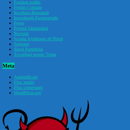
Fashion politic
Feișăn Critique
Incultura Buzoiană
Investigații Paranormale
Porșe
Prostul Săptămânii
Recente
Școala Ajutătoare de Presă
Serioase
Slavă Partidului
Tovarășul nostru Toma
Meta
Autentificare
Flux intrări
Flux comentarii
WordPress.org