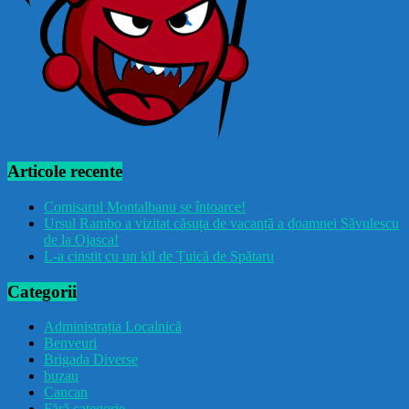
Articole recente
Comisarul Montalbanu se întoarce!
Ursul Rambo a vizitat căsuța de vacanță a doamnei Săvulescu
de la Ojasca!
L-a cinstit cu un kil de Țuică de Spătaru
Categorii
Administrația Localnică
Benveuri
Brigada Diverse
buzau
Cancan
Fără categorie