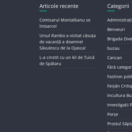
Articole recente
Categorii
Comisarul Montalbanu se
Administrați
întoarce!
Benveuri
Ursul Rambo a vizitat căsuța
Brigada Div
de vacanță a doamnei
Săvulescu de la Ojasca!
buzau
L-a cinstit cu un kil de Țuică
Cancan
de Spătaru
Fără categor
Fashion poli
Feișăn Criti
Incultura B
Investigații
Porșe
Prostul Săp