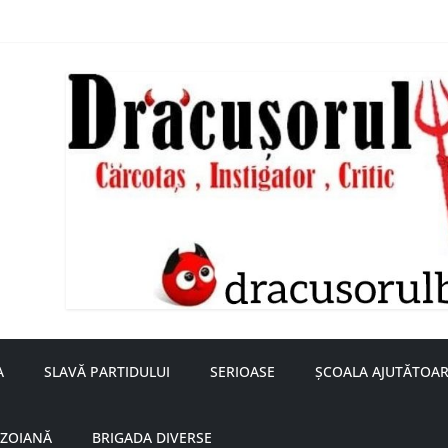
nță a doamnei Săvulescu de la Ojasca!
aru
A
SLAVĂ PARTIDULUI
SERIOASE
ȘCOALA AJUTĂTOAR
UZOIANĂ
BRIGADA DIVERSE