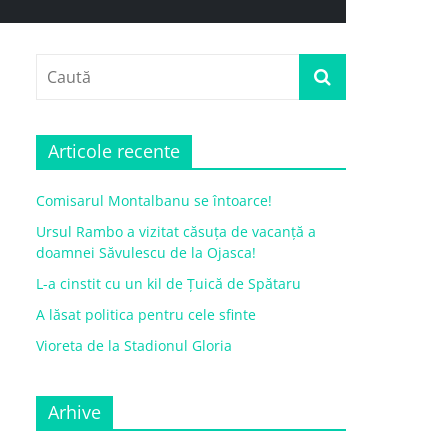
Articole recente
Comisarul Montalbanu se întoarce!
Ursul Rambo a vizitat căsuța de vacanță a
doamnei Săvulescu de la Ojasca!
L-a cinstit cu un kil de Țuică de Spătaru
A lăsat politica pentru cele sfinte
Vioreta de la Stadionul Gloria
Arhive