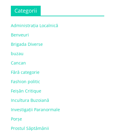
Categorii
Administrația Localnică
Benveuri
Brigada Diverse
buzau
Cancan
Fără categorie
Fashion politic
Feișăn Critique
Incultura Buzoiană
Investigații Paranormale
Porșe
Prostul Săptămânii