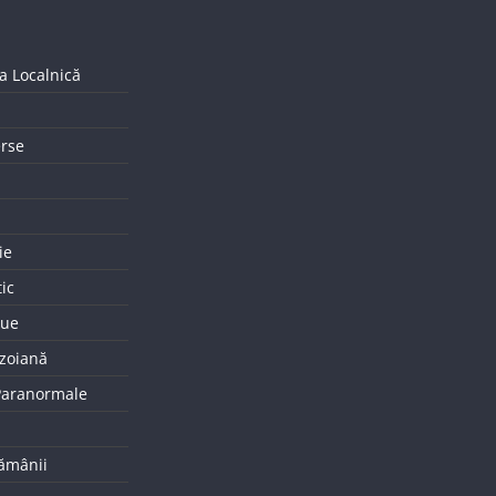
a Localnică
erse
ie
tic
que
uzoiană
 Paranormale
tămânii