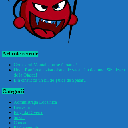
Articole recente
Comisarul Montalbanu se întoarce!
Ursul Rambo a vizitat căsuța de vacanță a doamnei Săvulescu
de la Ojasca!
L-a cinstit cu un kil de Țuică de Spătaru
Categorii
Administrația Localnică
Benveuri
Brigada Diverse
buzau
Cancan
Fără categorie