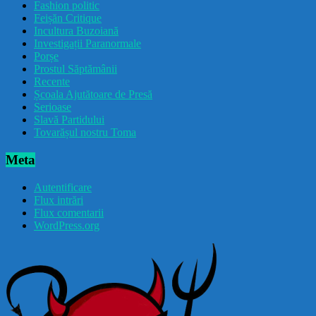
Fashion politic
Feișăn Critique
Incultura Buzoiană
Investigații Paranormale
Porșe
Prostul Săptămânii
Recente
Școala Ajutătoare de Presă
Serioase
Slavă Partidului
Tovarășul nostru Toma
Meta
Autentificare
Flux intrări
Flux comentarii
WordPress.org