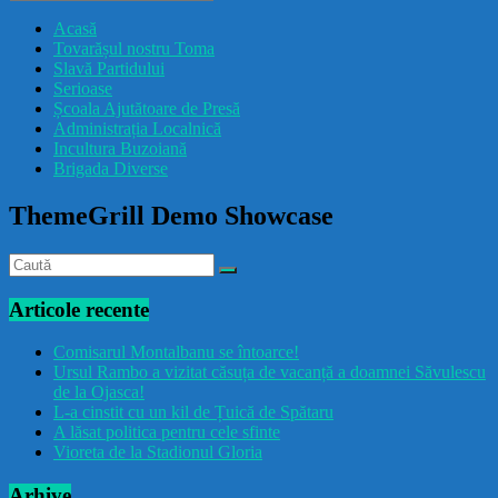
drăcușorulbuzoian
Acasă
Tovarășul nostru Toma
Slavă Partidului
Serioase
Școala Ajutătoare de Presă
Administrația Localnică
Incultura Buzoiană
Brigada Diverse
ThemeGrill Demo Showcase
Articole recente
Comisarul Montalbanu se întoarce!
Ursul Rambo a vizitat căsuța de vacanță a doamnei Săvulescu
de la Ojasca!
L-a cinstit cu un kil de Țuică de Spătaru
A lăsat politica pentru cele sfinte
Vioreta de la Stadionul Gloria
Arhive