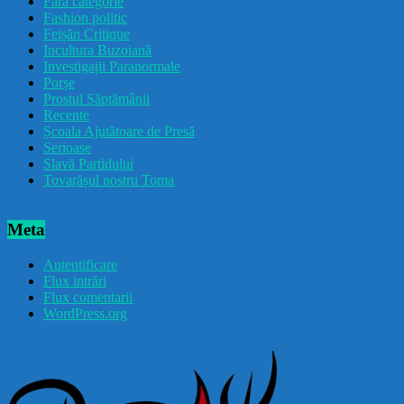
Fără categorie
Fashion politic
Feișăn Critique
Incultura Buzoiană
Investigații Paranormale
Porșe
Prostul Săptămânii
Recente
Școala Ajutătoare de Presă
Serioase
Slavă Partidului
Tovarășul nostru Toma
Meta
Autentificare
Flux intrări
Flux comentarii
WordPress.org