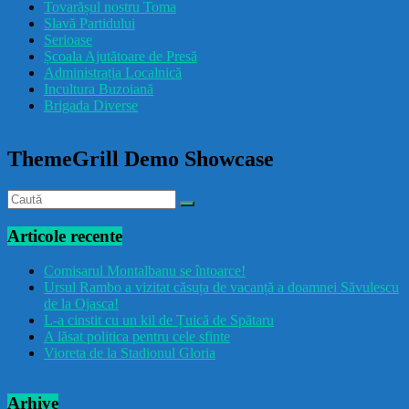
Tovarășul nostru Toma
drăcușorulbuzoian
Slavă Partidului
Serioase
Școala Ajutătoare de Presă
Administrația Localnică
Incultura Buzoiană
Brigada Diverse
ThemeGrill Demo Showcase
Articole recente
Comisarul Montalbanu se întoarce!
Ursul Rambo a vizitat căsuța de vacanță a doamnei Săvulescu
de la Ojasca!
L-a cinstit cu un kil de Țuică de Spătaru
A lăsat politica pentru cele sfinte
Vioreta de la Stadionul Gloria
Arhive