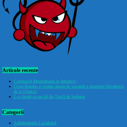
Articole recente
Comisarul Montalbanu se întoarce!
Ursul Rambo a vizitat căsuța de vacanță a doamnei Săvulescu
de la Ojasca!
L-a cinstit cu un kil de Țuică de Spătaru
Categorii
Administrația Localnică