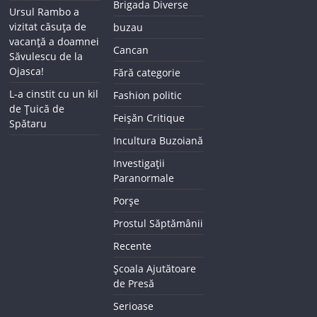
Brigada Diverse
Ursul Rambo a
vizitat căsuța de
buzau
vacanță a doamnei
Cancan
Săvulescu de la
Ojasca!
Fără categorie
L-a cinstit cu un kil
Fashion politic
de Țuică de
Feișăn Critique
Spătaru
Incultura Buzoiană
Investigații
Paranormale
Porșe
Prostul Săptămânii
Recente
Școala Ajutătoare
de Presă
Serioase