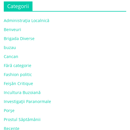
Categorii
Administrația Localnică
Benveuri
Brigada Diverse
buzau
Cancan
Fără categorie
Fashion politic
Feișăn Critique
Incultura Buzoiană
Investigații Paranormale
Porșe
Prostul Săptămânii
Recente