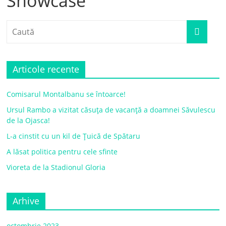
Showcase
Articole recente
Comisarul Montalbanu se întoarce!
Ursul Rambo a vizitat căsuța de vacanță a doamnei Săvulescu
de la Ojasca!
L-a cinstit cu un kil de Țuică de Spătaru
A lăsat politica pentru cele sfinte
Vioreta de la Stadionul Gloria
Arhive
octombrie 2023