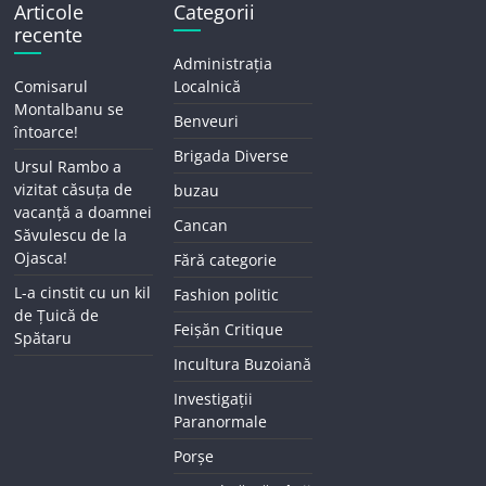
Articole
Categorii
recente
Administrația
Comisarul
Localnică
Montalbanu se
Benveuri
întoarce!
Brigada Diverse
Ursul Rambo a
vizitat căsuța de
buzau
vacanță a doamnei
Cancan
Săvulescu de la
Ojasca!
Fără categorie
L-a cinstit cu un kil
Fashion politic
de Țuică de
Feișăn Critique
Spătaru
Incultura Buzoiană
Investigații
Paranormale
Porșe