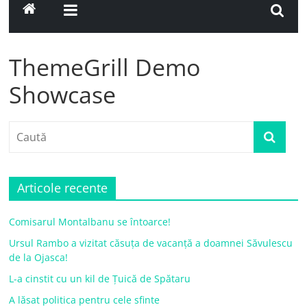
ThemeGrill Demo
Showcase
Articole recente
Comisarul Montalbanu se întoarce!
Ursul Rambo a vizitat căsuța de vacanță a doamnei Săvulescu
de la Ojasca!
L-a cinstit cu un kil de Țuică de Spătaru
A lăsat politica pentru cele sfinte