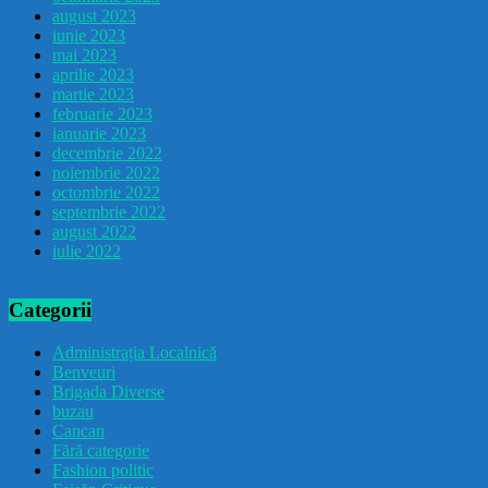
august 2023
iunie 2023
mai 2023
aprilie 2023
martie 2023
februarie 2023
ianuarie 2023
decembrie 2022
noiembrie 2022
octombrie 2022
septembrie 2022
august 2022
iulie 2022
Categorii
Administrația Localnică
Benveuri
Brigada Diverse
buzau
Cancan
Fără categorie
Fashion politic