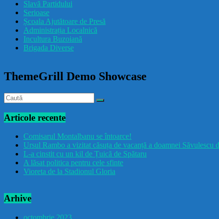
Slavă Partidului
Serioase
Școala Ajutătoare de Presă
Administrația Localnică
Incultura Buzoiană
Brigada Diverse
ThemeGrill Demo Showcase
Articole recente
Comisarul Montalbanu se întoarce!
Ursul Rambo a vizitat căsuța de vacanță a doamnei Săvulescu d
L-a cinstit cu un kil de Țuică de Spătaru
A lăsat politica pentru cele sfinte
Vioreta de la Stadionul Gloria
Arhive
octombrie 2023