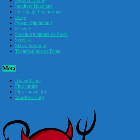
Feișăn Critique
Incultura Buzoiană
Investigații Paranormale
Porșe
Prostul Săptămânii
Recente
Școala Ajutătoare de Presă
Serioase
Slavă Partidului
Tovarășul nostru Toma
Meta
Autentificare
Flux intrări
Flux comentarii
WordPress.org