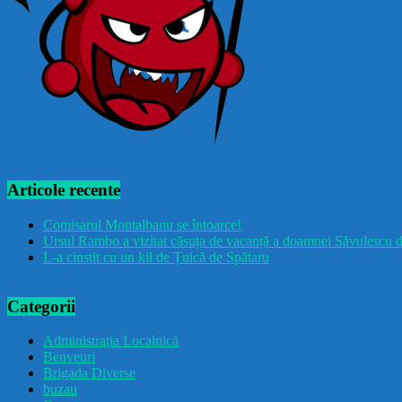
Articole recente
Comisarul Montalbanu se întoarce!
Ursul Rambo a vizitat căsuța de vacanță a doamnei Săvulescu d
L-a cinstit cu un kil de Țuică de Spătaru
Categorii
Administrația Localnică
Benveuri
Brigada Diverse
buzau