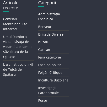
Articole
Categorii
recente
Administrația
Comisarul
Localnică
Montalbanu se
Benveuri
întoarce!
Brigada Diverse
Ursul Rambo a
vizitat căsuța de
buzau
vacanță a doamnei
Cancan
Săvulescu de la
Ojasca!
Fără categorie
L-a cinstit cu un kil
Fashion politic
de Țuică de
Feișăn Critique
Spătaru
Incultura Buzoiană
Investigații
Paranormale
Porșe