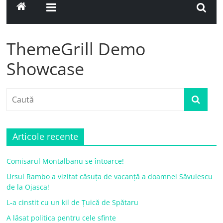
ThemeGrill Demo
Showcase
Articole recente
Comisarul Montalbanu se întoarce!
Ursul Rambo a vizitat căsuța de vacanță a doamnei Săvulescu
de la Ojasca!
L-a cinstit cu un kil de Țuică de Spătaru
A lăsat politica pentru cele sfinte