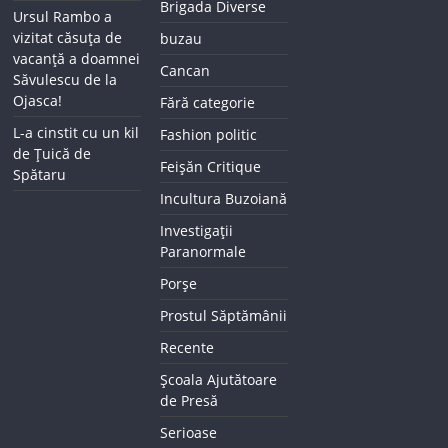
Brigada Diverse
Ursul Rambo a
vizitat căsuța de
buzau
vacanță a doamnei
Cancan
Săvulescu de la
Ojasca!
Fără categorie
L-a cinstit cu un kil
Fashion politic
de Țuică de
Feișăn Critique
Spătaru
Incultura Buzoiană
Investigații
Paranormale
Porșe
Prostul Săptămânii
Recente
Școala Ajutătoare
de Presă
Serioase