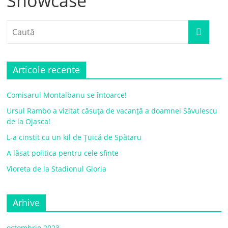
Showcase
Articole recente
Comisarul Montalbanu se întoarce!
Ursul Rambo a vizitat căsuța de vacanță a doamnei Săvulescu
de la Ojasca!
L-a cinstit cu un kil de Țuică de Spătaru
A lăsat politica pentru cele sfinte
Vioreta de la Stadionul Gloria
Arhive
octombrie 2023