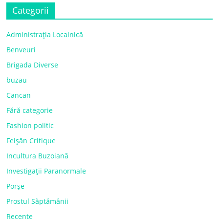
Categorii
Administrația Localnică
Benveuri
Brigada Diverse
buzau
Cancan
Fără categorie
Fashion politic
Feișăn Critique
Incultura Buzoiană
Investigații Paranormale
Porșe
Prostul Săptămânii
Recente