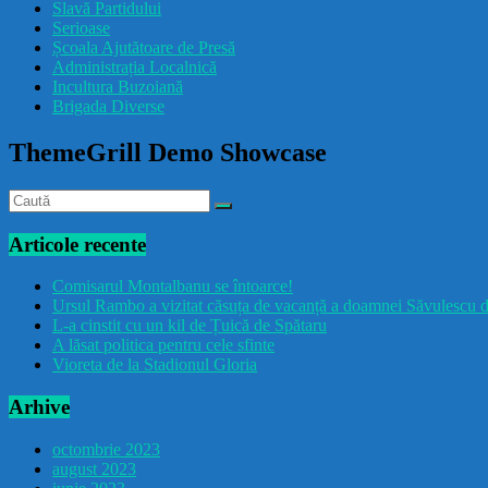
Slavă Partidului
Serioase
Școala Ajutătoare de Presă
Administrația Localnică
Incultura Buzoiană
Brigada Diverse
ThemeGrill Demo Showcase
Articole recente
Comisarul Montalbanu se întoarce!
Ursul Rambo a vizitat căsuța de vacanță a doamnei Săvulescu d
L-a cinstit cu un kil de Țuică de Spătaru
A lăsat politica pentru cele sfinte
Vioreta de la Stadionul Gloria
Arhive
octombrie 2023
august 2023