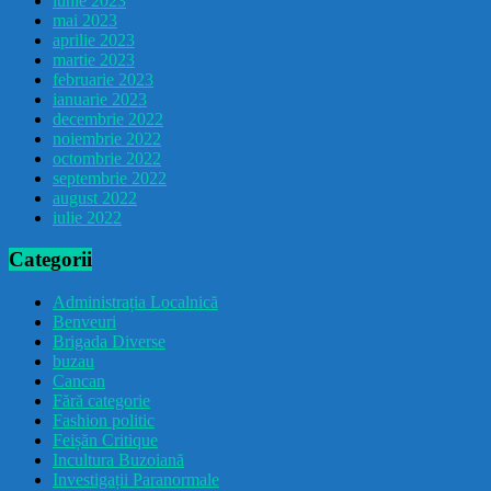
iunie 2023
mai 2023
aprilie 2023
martie 2023
februarie 2023
ianuarie 2023
decembrie 2022
noiembrie 2022
octombrie 2022
septembrie 2022
august 2022
iulie 2022
Categorii
Administrația Localnică
Benveuri
Brigada Diverse
buzau
Cancan
Fără categorie
Fashion politic
Feișăn Critique
Incultura Buzoiană
Investigații Paranormale