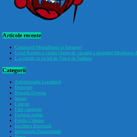
Articole recente
Comisarul Montalbanu se întoarce!
Ursul Rambo a vizitat căsuța de vacanță a doamnei Săvulescu d
L-a cinstit cu un kil de Țuică de Spătaru
Categorii
Administrația Localnică
Benveuri
Brigada Diverse
buzau
Cancan
Fără categorie
Fashion politic
Feișăn Critique
Incultura Buzoiană
Investigații Paranormale
Porșe