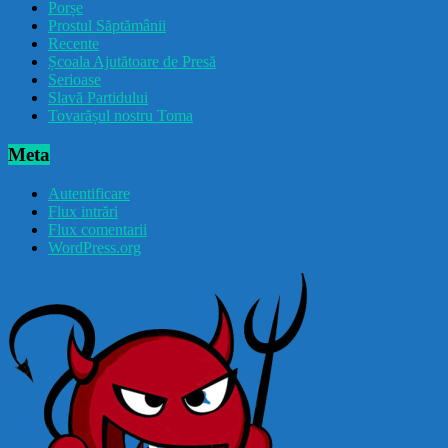
Porșe
Prostul Săptămânii
Recente
Școala Ajutătoare de Presă
Serioase
Slavă Partidului
Tovarășul nostru Toma
Meta
Autentificare
Flux intrări
Flux comentarii
WordPress.org