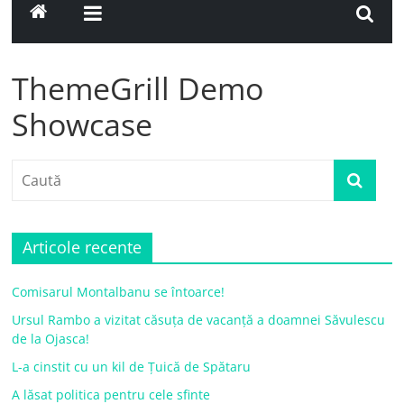
ThemeGrill Demo
Showcase
Articole recente
Comisarul Montalbanu se întoarce!
Ursul Rambo a vizitat căsuța de vacanță a doamnei Săvulescu
de la Ojasca!
L-a cinstit cu un kil de Țuică de Spătaru
A lăsat politica pentru cele sfinte