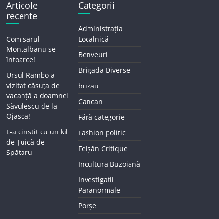
Articole
Categorii
recente
Administrația
Comisarul
Localnică
Montalbanu se
Benveuri
întoarce!
Brigada Diverse
Ursul Rambo a
vizitat căsuța de
buzau
vacanță a doamnei
Cancan
Săvulescu de la
Ojasca!
Fără categorie
L-a cinstit cu un kil
Fashion politic
de Țuică de
Feișăn Critique
Spătaru
Incultura Buzoiană
Investigații
Paranormale
Porșe