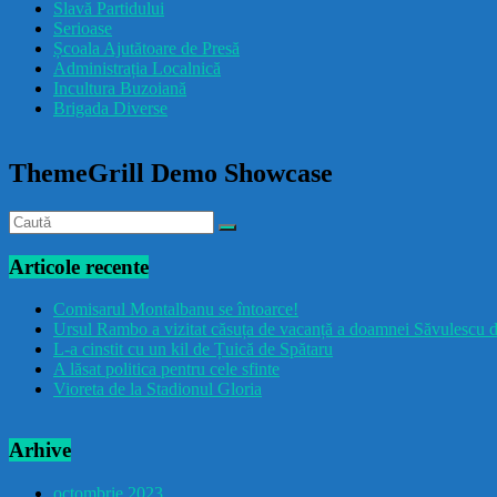
Slavă Partidului
Serioase
Școala Ajutătoare de Presă
Administrația Localnică
Incultura Buzoiană
Brigada Diverse
ThemeGrill Demo Showcase
Articole recente
Comisarul Montalbanu se întoarce!
Ursul Rambo a vizitat căsuța de vacanță a doamnei Săvulescu d
L-a cinstit cu un kil de Țuică de Spătaru
A lăsat politica pentru cele sfinte
Vioreta de la Stadionul Gloria
Arhive
octombrie 2023