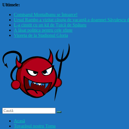
Skip
Ultimele:
to
Comisarul Montalbanu se întoarce!
content
Ursul Rambo a vizitat căsuța de vacanță a doamnei Săvulescu d
L-a cinstit cu un kil de Țuică de Spătaru
A lăsat politica pentru cele sfinte
Vioreta de la Stadionul Gloria
Drăcușorul
Buzoian
Acasă
Tovarășul nostru Toma
drăcușorulbuzoian