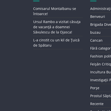
Comisarul Montalbanu se
Administrați
întoarce!
Benveuri
Ursul Rambo a vizitat căsuța
Brigada Div
de vacanță a doamnei
Săvulescu de la Ojasca!
buzau
L-a cinstit cu un kil de Țuică
Cancan
de Spătaru
Fără categor
Fashion poli
Feișăn Criti
Incultura B
Investigații
Porșe
Prostul Săp
Recente