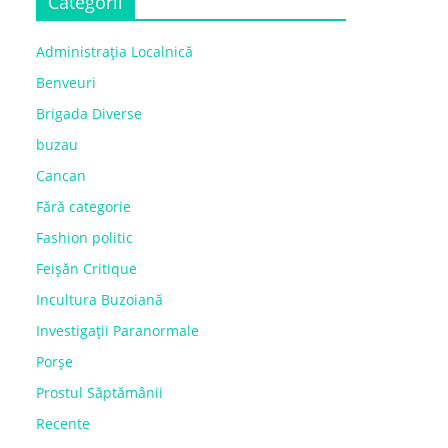
Categorii
Administrația Localnică
Benveuri
Brigada Diverse
buzau
Cancan
Fără categorie
Fashion politic
Feișăn Critique
Incultura Buzoiană
Investigații Paranormale
Porșe
Prostul Săptămânii
Recente