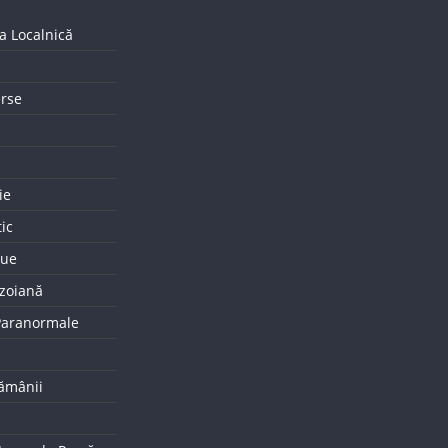
a Localnică
erse
ie
tic
que
uzoiană
 Paranormale
tămânii