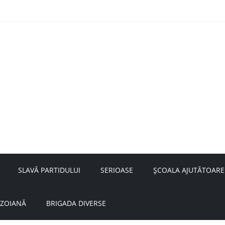
nță a doamnei Săvulescu de la Ojasca!
aru
SLAVĂ PARTIDULUI
SERIOASE
ȘCOALA AJUTĂTOARE
UZOIANĂ
BRIGADA DIVERSE