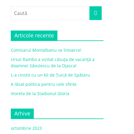
Articole recente
Comisarul Montalbanu se întoarce!
Ursul Rambo a vizitat căsuța de vacanță a
doamnei Săvulescu de la Ojasca!
L-a cinstit cu un kil de Țuică de Spătaru
A lăsat politica pentru cele sfinte
Vioreta de la Stadionul Gloria
Arhive
octombrie 2023