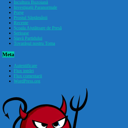
Incultura Buzoiană
Investigații Paranormale
Porșe
Prostul Săptămânii
Recente
Școala Ajutătoare de Presă
Serioase
Slavă Partidului
Tovarășul nostru Toma
Meta
Autentificare
Flux intrări
Flux comentarii
WordPress.org