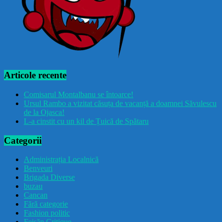
Articole recente
Comisarul Montalbanu se întoarce!
Ursul Rambo a vizitat căsuța de vacanță a doamnei Săvulescu
de la Ojasca!
L-a cinstit cu un kil de Țuică de Spătaru
Categorii
Administrația Localnică
Benveuri
Brigada Diverse
buzau
Cancan
Fără categorie
Fashion politic
Feișăn Critique