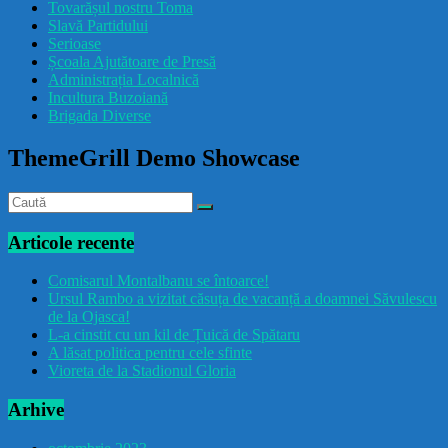
Tovarășul nostru Toma
drăcușorulbuzoian
Slavă Partidului
Serioase
Școala Ajutătoare de Presă
Administrația Localnică
Incultura Buzoiană
Brigada Diverse
ThemeGrill Demo Showcase
Articole recente
Comisarul Montalbanu se întoarce!
Ursul Rambo a vizitat căsuța de vacanță a doamnei Săvulescu
de la Ojasca!
L-a cinstit cu un kil de Țuică de Spătaru
A lăsat politica pentru cele sfinte
Vioreta de la Stadionul Gloria
Arhive