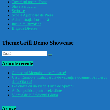
Tovarășul nostru Toma
drăcușorulbuzoian
Slavă Partidului
Serioase
Școala Ajutătoare de Presă
Administrația Localnică
Incultura Buzoiană
Brigada Diverse
ThemeGrill Demo Showcase
Articole recente
Comisarul Montalbanu se întoarce!
Ursul Rambo a vizitat căsuța de vacanță a doamnei Săvulescu
de la Ojasca!
L-a cinstit cu un kil de Țuică de Spătaru
A lăsat politica pentru cele sfinte
Vioreta de la Stadionul Gloria
Arhive