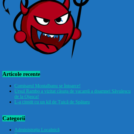
Articole recente
Comisarul Montalbanu se întoarce!
Ursul Rambo a vizitat căsuța de vacanță a doamnei Săvulescu
de la Ojasca!
L-a cinstit cu un kil de Țuică de Spătaru
Categorii
Administrația Localnică