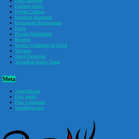
Fără categorie
Fashion politic
Feișăn Critique
Incultura Buzoiană
Investigații Paranormale
Porșe
Prostul Săptămânii
Recente
Școala Ajutătoare de Presă
Serioase
Slavă Partidului
Tovarășul nostru Toma
Meta
Autentificare
Flux intrări
Flux comentarii
WordPress.org