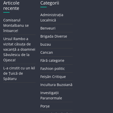
Articole
Categorii
recente
Administrația
Comisarul
Localnică
Montalbanu se
Benveuri
întoarce!
Brigada Diverse
Ursul Rambo a
vizitat căsuța de
buzau
vacanță a doamnei
Cancan
Săvulescu de la
Ojasca!
Fără categorie
L-a cinstit cu un kil
Fashion politic
de Țuică de
Feișăn Critique
Spătaru
Incultura Buzoiană
Investigații
Paranormale
Porșe