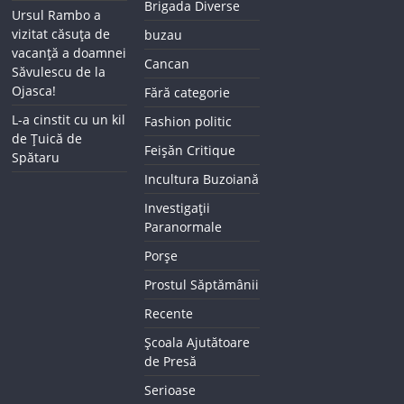
Brigada Diverse
Ursul Rambo a
vizitat căsuța de
buzau
vacanță a doamnei
Cancan
Săvulescu de la
Ojasca!
Fără categorie
L-a cinstit cu un kil
Fashion politic
de Țuică de
Feișăn Critique
Spătaru
Incultura Buzoiană
Investigații
Paranormale
Porșe
Prostul Săptămânii
Recente
Școala Ajutătoare
de Presă
Serioase