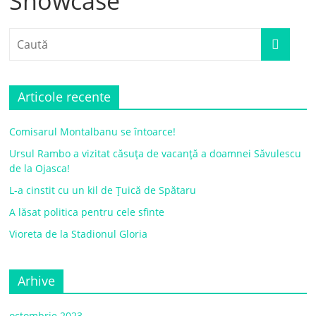
Showcase
Articole recente
Comisarul Montalbanu se întoarce!
Ursul Rambo a vizitat căsuța de vacanță a doamnei Săvulescu
de la Ojasca!
L-a cinstit cu un kil de Țuică de Spătaru
A lăsat politica pentru cele sfinte
Vioreta de la Stadionul Gloria
Arhive
octombrie 2023