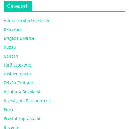
Categorii
Administrația Localnică
Benveuri
Brigada Diverse
buzau
Cancan
Fără categorie
Fashion politic
Feișăn Critique
Incultura Buzoiană
Investigații Paranormale
Porșe
Prostul Săptămânii
Recente