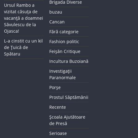
Brigada Diverse
Ursul Rambo a
vizitat căsuța de
buzau
vacanță a doamnei
Cancan
Săvulescu de la
Ojasca!
Fără categorie
L-a cinstit cu un kil
Fashion politic
de Țuică de
Feișăn Critique
Spătaru
Incultura Buzoiană
Investigații
Paranormale
Porșe
Prostul Săptămânii
Recente
Școala Ajutătoare
de Presă
Serioase