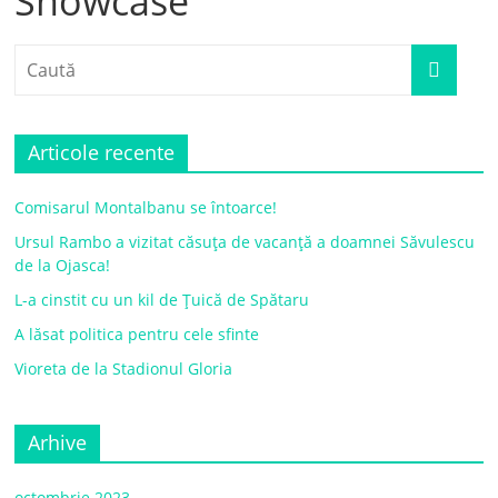
Showcase
Articole recente
Comisarul Montalbanu se întoarce!
Ursul Rambo a vizitat căsuța de vacanță a doamnei Săvulescu
de la Ojasca!
L-a cinstit cu un kil de Țuică de Spătaru
A lăsat politica pentru cele sfinte
Vioreta de la Stadionul Gloria
Arhive
octombrie 2023