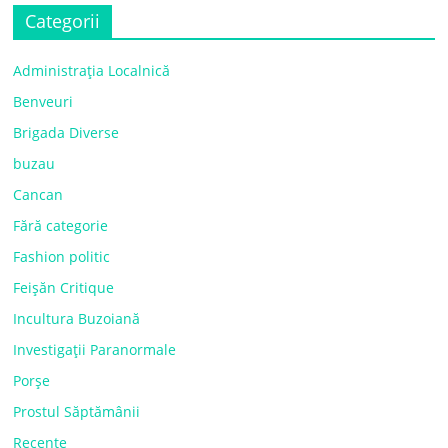
Categorii
Administrația Localnică
Benveuri
Brigada Diverse
buzau
Cancan
Fără categorie
Fashion politic
Feișăn Critique
Incultura Buzoiană
Investigații Paranormale
Porșe
Prostul Săptămânii
Recente