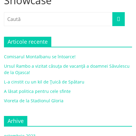
Showcase
Articole recente
Comisarul Montalbanu se întoarce!
Ursul Rambo a vizitat căsuța de vacanță a doamnei Săvulescu
de la Ojasca!
L-a cinstit cu un kil de Țuică de Spătaru
A lăsat politica pentru cele sfinte
Vioreta de la Stadionul Gloria
Arhive
octombrie 2023