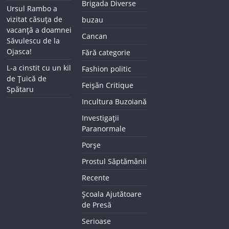
Brigada Diverse
Ursul Rambo a
vizitat căsuța de
buzau
vacanță a doamnei
Cancan
Săvulescu de la
Ojasca!
Fără categorie
L-a cinstit cu un kil
Fashion politic
de Țuică de
Feișăn Critique
Spătaru
Incultura Buzoiană
Investigații
Paranormale
Porșe
Prostul Săptămânii
Recente
Școala Ajutătoare
de Presă
Serioase