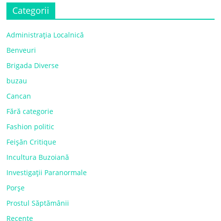
Categorii
Administrația Localnică
Benveuri
Brigada Diverse
buzau
Cancan
Fără categorie
Fashion politic
Feișăn Critique
Incultura Buzoiană
Investigații Paranormale
Porșe
Prostul Săptămânii
Recente