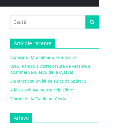
Articole recente
Comisarul Montalbanu se întoarce!
Ursul Rambo a vizitat căsuța de vacanță a
doamnei Săvulescu de la Ojasca!
L-a cinstit cu un kil de Țuică de Spătaru
A lăsat politica pentru cele sfinte
Vioreta de la Stadionul Gloria
Arhive