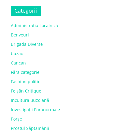
Categorii
Administrația Localnică
Benveuri
Brigada Diverse
buzau
Cancan
Fără categorie
Fashion politic
Feișăn Critique
Incultura Buzoiană
Investigații Paranormale
Porșe
Prostul Săptămânii