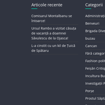
Articole recente
Categorii
Comisarul Montalbanu se
Administrați
întoarce!
Benveuri
Ursul Rambo a vizitat căsuța
Brigada Div
de vacanță a doamnei
Săvulescu de la Ojasca!
buzau
L-a cinstit cu un kil de Țuică
Cancan
de Spătaru
Fără categor
Fashion poli
Feișăn Criti
Incultura B
Investigații
Porșe
Prostul Săp