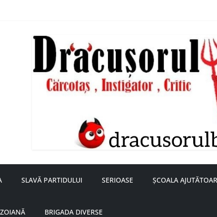
nță a doamnei Săvulescu de la Ojasca!
aru
A
SLAVĂ PARTIDULUI
SERIOASE
ȘCOALA AJUTĂTOAR
UZOIANĂ
BRIGADA DIVERSE