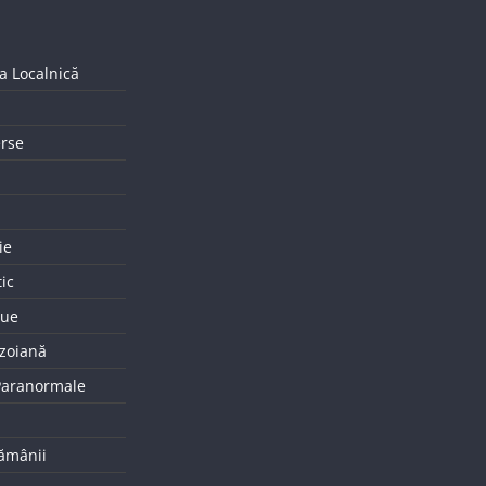
a Localnică
erse
ie
tic
que
uzoiană
 Paranormale
tămânii