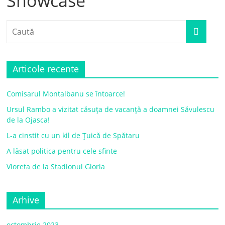
Showcase
Articole recente
Comisarul Montalbanu se întoarce!
Ursul Rambo a vizitat căsuța de vacanță a doamnei Săvulescu
de la Ojasca!
L-a cinstit cu un kil de Țuică de Spătaru
A lăsat politica pentru cele sfinte
Vioreta de la Stadionul Gloria
Arhive
octombrie 2023