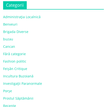
Categorii
Administrația Localnică
Benveuri
Brigada Diverse
buzau
Cancan
Fără categorie
Fashion politic
Feișăn Critique
Incultura Buzoiană
Investigații Paranormale
Porșe
Prostul Săptămânii
Recente