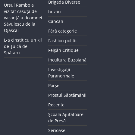
Brigada Diverse
Ursul Rambo a
vizitat căsuța de
buzau
vacanță a doamnei
Cancan
Săvulescu de la
Ojasca!
Fără categorie
L-a cinstit cu un kil
Fashion politic
de Țuică de
Feișăn Critique
Spătaru
Incultura Buzoiană
Investigații
Paranormale
Porșe
Prostul Săptămânii
Recente
Școala Ajutătoare
de Presă
Serioase