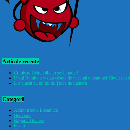
Articole recente
Comisarul Montalbanu se întoarce!
Ursul Rambo a vizitat căsuța de vacanță a doamnei Săvulescu d
L-a cinstit cu un kil de Țuică de Spătaru
Categorii
Administrația Localnică
Benveuri
Brigada Diverse
buzau