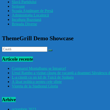
Slavă Partidului
Serioase
Școala Ajutătoare de Presă
Administrația Localnică
Incultura Buzoiană
Brigada Diverse
ThemeGrill Demo Showcase
Articole recente
Comisarul Montalbanu se întoarce!
Ursul Rambo a vizitat căsuța de vacanță a doamnei Săvulescu d
L-a cinstit cu un kil de Țuică de Spătaru
A lăsat politica pentru cele sfinte
Vioreta de la Stadionul Gloria
Arhive
octombrie 2023