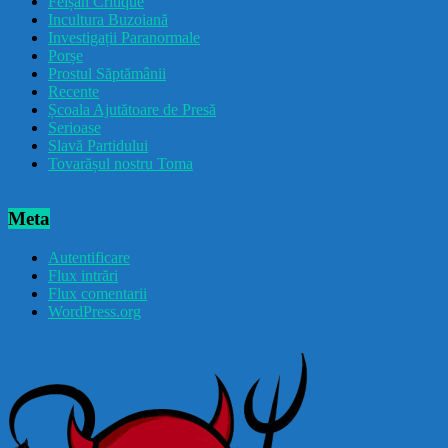
Feișăn Critique
Incultura Buzoiană
Investigații Paranormale
Porșe
Prostul Săptămânii
Recente
Școala Ajutătoare de Presă
Serioase
Slavă Partidului
Tovarășul nostru Toma
Meta
Autentificare
Flux intrări
Flux comentarii
WordPress.org