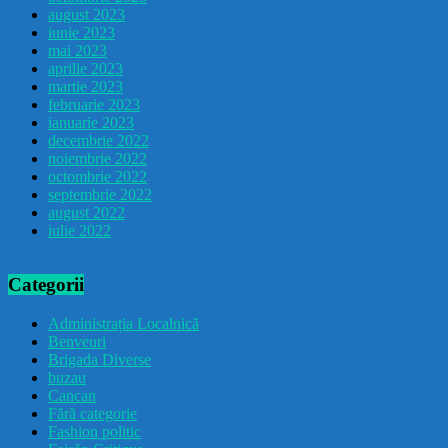
august 2023
iunie 2023
mai 2023
aprilie 2023
martie 2023
februarie 2023
ianuarie 2023
decembrie 2022
noiembrie 2022
octombrie 2022
septembrie 2022
august 2022
iulie 2022
Categorii
Administrația Localnică
Benveuri
Brigada Diverse
buzau
Cancan
Fără categorie
Fashion politic