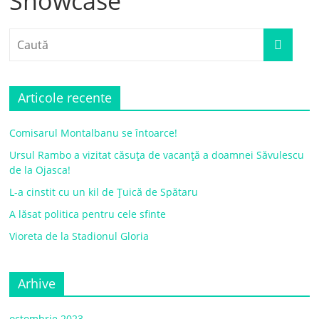
Showcase
Articole recente
Comisarul Montalbanu se întoarce!
Ursul Rambo a vizitat căsuța de vacanță a doamnei Săvulescu
de la Ojasca!
L-a cinstit cu un kil de Țuică de Spătaru
A lăsat politica pentru cele sfinte
Vioreta de la Stadionul Gloria
Arhive
octombrie 2023