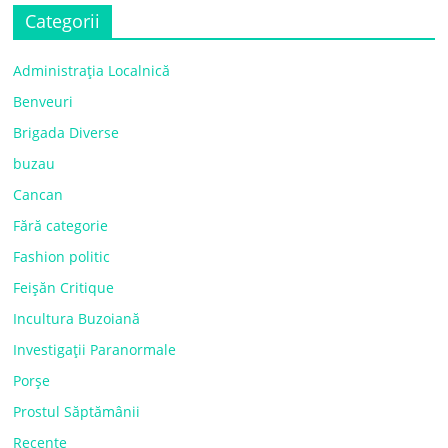
Categorii
Administrația Localnică
Benveuri
Brigada Diverse
buzau
Cancan
Fără categorie
Fashion politic
Feișăn Critique
Incultura Buzoiană
Investigații Paranormale
Porșe
Prostul Săptămânii
Recente