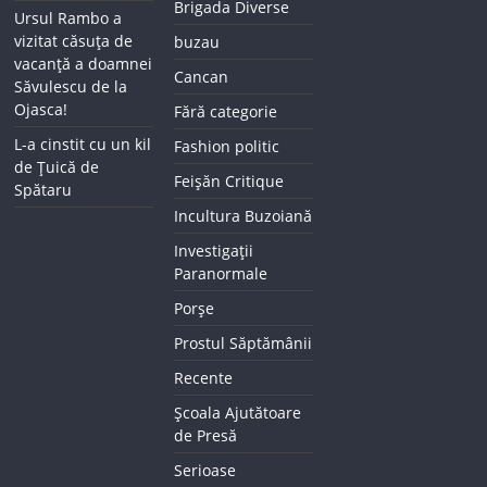
Brigada Diverse
Ursul Rambo a
vizitat căsuța de
buzau
vacanță a doamnei
Cancan
Săvulescu de la
Ojasca!
Fără categorie
L-a cinstit cu un kil
Fashion politic
de Țuică de
Feișăn Critique
Spătaru
Incultura Buzoiană
Investigații
Paranormale
Porșe
Prostul Săptămânii
Recente
Școala Ajutătoare
de Presă
Serioase