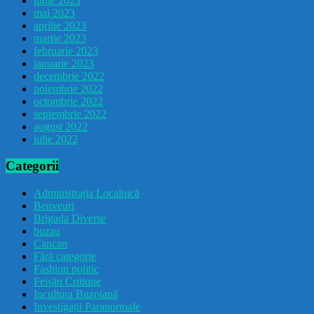
iunie 2023
mai 2023
aprilie 2023
martie 2023
februarie 2023
ianuarie 2023
decembrie 2022
noiembrie 2022
octombrie 2022
septembrie 2022
august 2022
iulie 2022
Categorii
Administrația Localnică
Benveuri
Brigada Diverse
buzau
Cancan
Fără categorie
Fashion politic
Feișăn Critique
Incultura Buzoiană
Investigații Paranormale