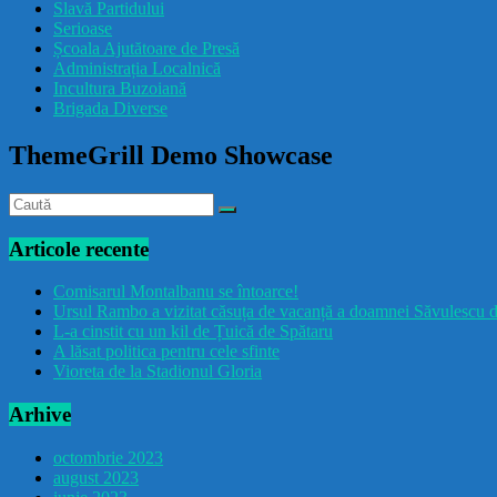
Slavă Partidului
Serioase
Școala Ajutătoare de Presă
Administrația Localnică
Incultura Buzoiană
Brigada Diverse
ThemeGrill Demo Showcase
Articole recente
Comisarul Montalbanu se întoarce!
Ursul Rambo a vizitat căsuța de vacanță a doamnei Săvulescu d
L-a cinstit cu un kil de Țuică de Spătaru
A lăsat politica pentru cele sfinte
Vioreta de la Stadionul Gloria
Arhive
octombrie 2023
august 2023