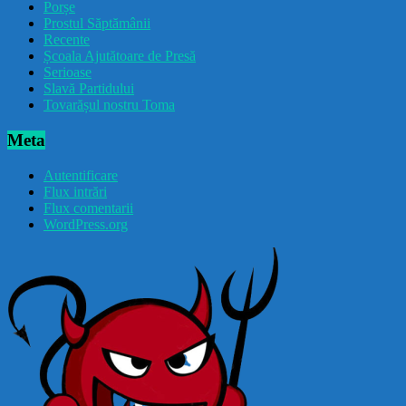
Porșe
Prostul Săptămânii
Recente
Școala Ajutătoare de Presă
Serioase
Slavă Partidului
Tovarășul nostru Toma
Meta
Autentificare
Flux intrări
Flux comentarii
WordPress.org