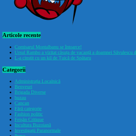
Articole recente
Comisarul Montalbanu se întoarce!
Ursul Rambo a vizitat căsuța de vacanță a doamnei Săvulescu d
L-a cinstit cu un kil de Țuică de Spătaru
Categorii
Administrația Localnică
Benveuri
Brigada Diverse
buzau
Cancan
Fără categorie
Fashion politic
Feișăn Critique
Incultura Buzoiană
Investigații Paranormale
Porșe