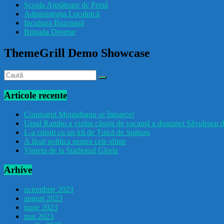
Școala Ajutătoare de Presă
Administrația Localnică
Incultura Buzoiană
Brigada Diverse
ThemeGrill Demo Showcase
Articole recente
Comisarul Montalbanu se întoarce!
Ursul Rambo a vizitat căsuța de vacanță a doamnei Săvulescu d
L-a cinstit cu un kil de Țuică de Spătaru
A lăsat politica pentru cele sfinte
Vioreta de la Stadionul Gloria
Arhive
octombrie 2023
august 2023
iunie 2023
mai 2023