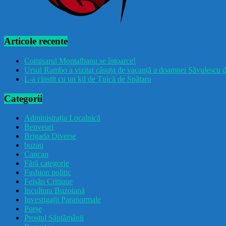
Articole recente
Comisarul Montalbanu se întoarce!
Ursul Rambo a vizitat căsuța de vacanță a doamnei Săvulescu d
L-a cinstit cu un kil de Țuică de Spătaru
Categorii
Administrația Localnică
Benveuri
Brigada Diverse
buzau
Cancan
Fără categorie
Fashion politic
Feișăn Critique
Incultura Buzoiană
Investigații Paranormale
Porșe
Prostul Săptămânii