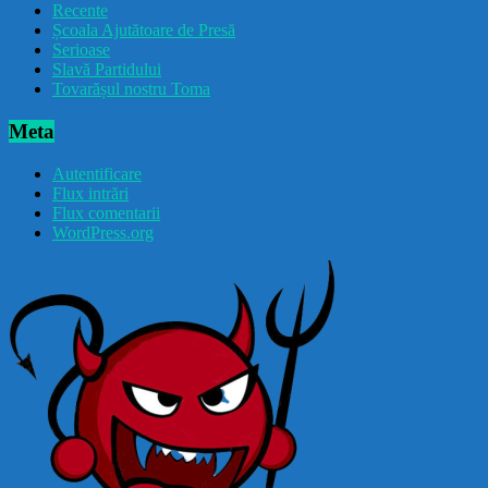
Recente
Școala Ajutătoare de Presă
Serioase
Slavă Partidului
Tovarășul nostru Toma
Meta
Autentificare
Flux intrări
Flux comentarii
WordPress.org