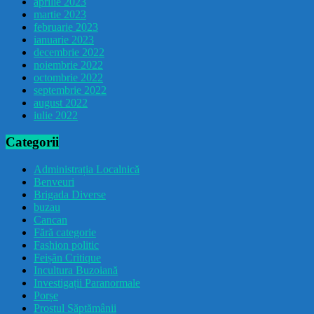
aprilie 2023
martie 2023
februarie 2023
ianuarie 2023
decembrie 2022
noiembrie 2022
octombrie 2022
septembrie 2022
august 2022
iulie 2022
Categorii
Administrația Localnică
Benveuri
Brigada Diverse
buzau
Cancan
Fără categorie
Fashion politic
Feișăn Critique
Incultura Buzoiană
Investigații Paranormale
Porșe
Prostul Săptămânii