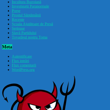
Incultura Buzoiană
Investigații Paranormale
Porșe
Prostul Săptămânii
Recente
Școala Ajutătoare de Presă
Serioase
Slavă Partidului
Tovarășul nostru Toma
Meta
Autentificare
Flux intrări
Flux comentarii
WordPress.org