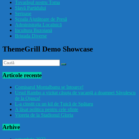
Tovarășul nostru Toma
drăcușorulbuzoian
Slavă Partidului
Serioase
Școala Ajutătoare de Presă
Administrația Localnică
Incultura Buzoiană
Brigada Diverse
ThemeGrill Demo Showcase
Articole recente
Comisarul Montalbanu se întoarce!
Ursul Rambo a vizitat căsuța de vacanță a doamnei Săvulescu
de la Ojasca!
L-a cinstit cu un kil de Țuică de Spătaru
A lăsat politica pentru cele sfinte
Vioreta de la Stadionul Gloria
Arhive