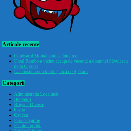
Articole recente
Comisarul Montalbanu se întoarce!
Ursul Rambo a vizitat căsuța de vacanță a doamnei Săvulescu
de la Ojasca!
L-a cinstit cu un kil de Țuică de Spătaru
Categorii
Administrația Localnică
Benveuri
Brigada Diverse
buzau
Cancan
Fără categorie
Fashion politic
Feișăn Critique