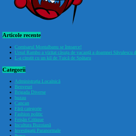
Articole recente
Comisarul Montalbanu se întoarce!
Ursul Rambo a vizitat căsuța de vacanță a doamnei Săvulescu d
L-a cinstit cu un kil de Țuică de Spătaru
Categorii
Administrația Localnică
Benveuri
Brigada Diverse
buzau
Cancan
Fără categorie
Fashion politic
Feișăn Critique
Incultura Buzoiană
Investigații Paranormale
Porșe