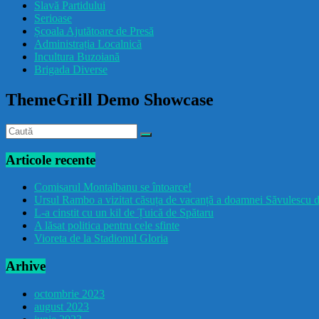
Slavă Partidului
Serioase
Școala Ajutătoare de Presă
Administrația Localnică
Incultura Buzoiană
Brigada Diverse
ThemeGrill Demo Showcase
Articole recente
Comisarul Montalbanu se întoarce!
Ursul Rambo a vizitat căsuța de vacanță a doamnei Săvulescu d
L-a cinstit cu un kil de Țuică de Spătaru
A lăsat politica pentru cele sfinte
Vioreta de la Stadionul Gloria
Arhive
octombrie 2023
august 2023