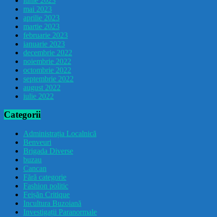
iunie 2023
mai 2023
aprilie 2023
martie 2023
februarie 2023
ianuarie 2023
decembrie 2022
noiembrie 2022
octombrie 2022
septembrie 2022
august 2022
iulie 2022
Categorii
Administrația Localnică
Benveuri
Brigada Diverse
buzau
Cancan
Fără categorie
Fashion politic
Feișăn Critique
Incultura Buzoiană
Investigații Paranormale