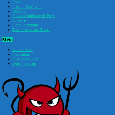
Porșe
Prostul Săptămânii
Recente
Școala Ajutătoare de Presă
Serioase
Slavă Partidului
Tovarășul nostru Toma
Meta
Autentificare
Flux intrări
Flux comentarii
WordPress.org