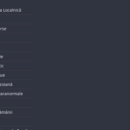
a Localnică
erse
ie
tic
que
uzoiană
 Paranormale
tămânii