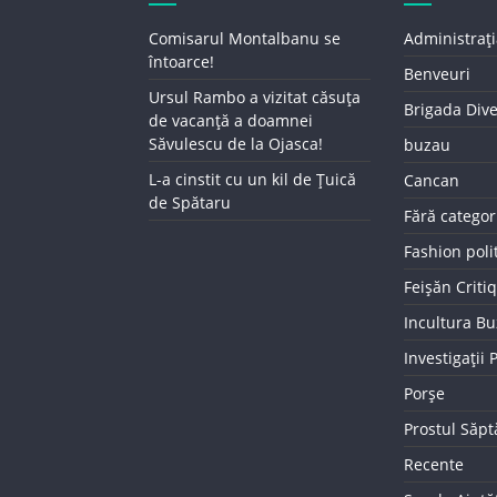
Comisarul Montalbanu se
Administrați
întoarce!
Benveuri
Ursul Rambo a vizitat căsuța
Brigada Div
de vacanță a doamnei
Săvulescu de la Ojasca!
buzau
L-a cinstit cu un kil de Țuică
Cancan
de Spătaru
Fără categor
Fashion poli
Feișăn Criti
Incultura B
Investigații
Porșe
Prostul Săp
Recente