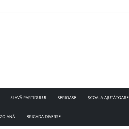
nță a doamnei Săvulescu de la Ojasca!
aru
SLAVĂ PARTIDULUI
SERIOASE
ȘCOALA AJUTĂTOARE
UZOIANĂ
BRIGADA DIVERSE