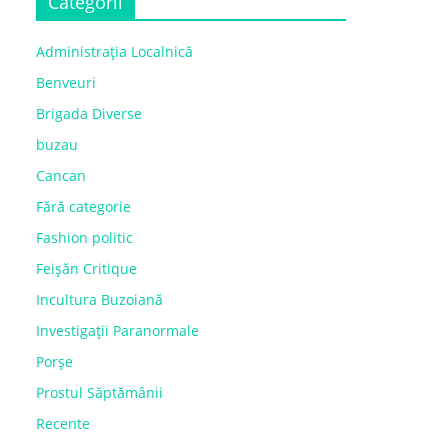
Categorii
Administrația Localnică
Benveuri
Brigada Diverse
buzau
Cancan
Fără categorie
Fashion politic
Feișăn Critique
Incultura Buzoiană
Investigații Paranormale
Porșe
Prostul Săptămânii
Recente