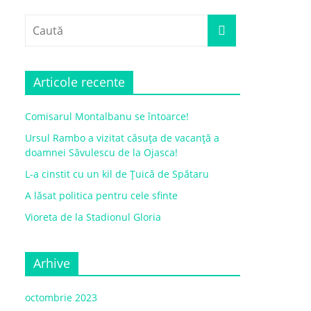
Articole recente
Comisarul Montalbanu se întoarce!
Ursul Rambo a vizitat căsuța de vacanță a
doamnei Săvulescu de la Ojasca!
L-a cinstit cu un kil de Țuică de Spătaru
A lăsat politica pentru cele sfinte
Vioreta de la Stadionul Gloria
Arhive
octombrie 2023