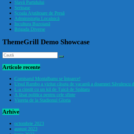
Slavă Partidului
Serioase
Școala Ajutătoare de Presă
Administrația Localnică
Incultura Buzoiană
Brigada Diverse
ThemeGrill Demo Showcase
Articole recente
Comisarul Montalbanu se întoarce!
Ursul Rambo a vizitat căsuța de vacanță a doamnei Săvulescu d
L-a cinstit cu un kil de Țuică de Spătaru
A lăsat politica pentru cele sfinte
Vioreta de la Stadionul Gloria
Arhive
octombrie 2023
august 2023