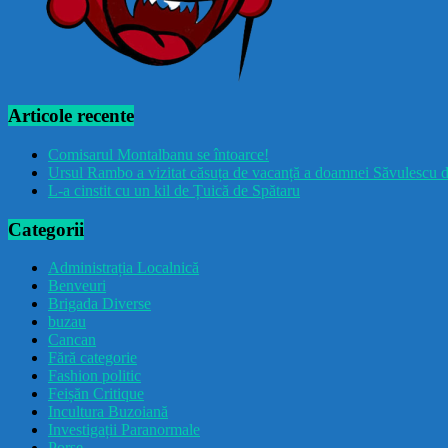
Articole recente
Comisarul Montalbanu se întoarce!
Ursul Rambo a vizitat căsuța de vacanță a doamnei Săvulescu d
L-a cinstit cu un kil de Țuică de Spătaru
Categorii
Administrația Localnică
Benveuri
Brigada Diverse
buzau
Cancan
Fără categorie
Fashion politic
Feișăn Critique
Incultura Buzoiană
Investigații Paranormale
Porșe