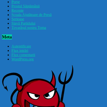
Porșe
Prostul Săptămânii
Recente
Școala Ajutătoare de Presă
Serioase
Slavă Partidului
Tovarășul nostru Toma
Meta
Autentificare
Flux intrări
Flux comentarii
WordPress.org