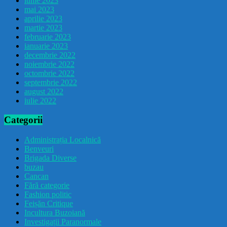
iunie 2023
mai 2023
aprilie 2023
martie 2023
februarie 2023
ianuarie 2023
decembrie 2022
noiembrie 2022
octombrie 2022
septembrie 2022
august 2022
iulie 2022
Categorii
Administrația Localnică
Benveuri
Brigada Diverse
buzau
Cancan
Fără categorie
Fashion politic
Feișăn Critique
Incultura Buzoiană
Investigații Paranormale