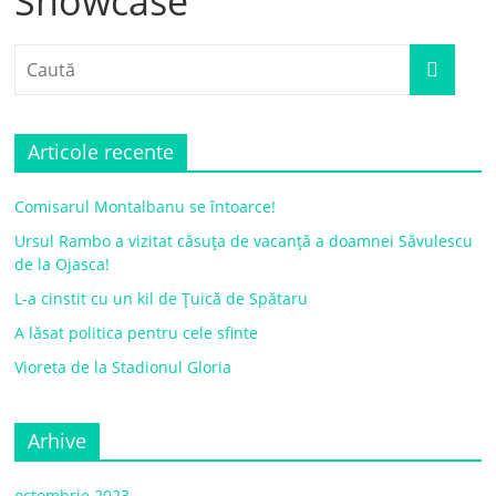
Showcase
Articole recente
Comisarul Montalbanu se întoarce!
Ursul Rambo a vizitat căsuța de vacanță a doamnei Săvulescu
de la Ojasca!
L-a cinstit cu un kil de Țuică de Spătaru
A lăsat politica pentru cele sfinte
Vioreta de la Stadionul Gloria
Arhive
octombrie 2023