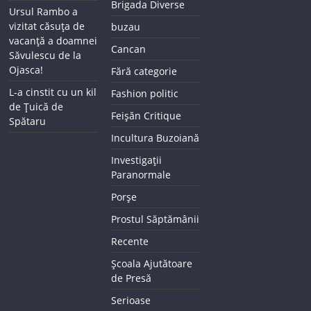
Brigada Diverse
Ursul Rambo a
vizitat căsuța de
buzau
vacanță a doamnei
Cancan
Săvulescu de la
Ojasca!
Fără categorie
L-a cinstit cu un kil
Fashion politic
de Țuică de
Feișăn Critique
Spătaru
Incultura Buzoiană
Investigații
Paranormale
Porșe
Prostul Săptămânii
Recente
Școala Ajutătoare
de Presă
Serioase