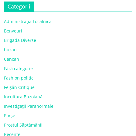
Categorii
Administrația Localnică
Benveuri
Brigada Diverse
buzau
Cancan
Fără categorie
Fashion politic
Feișăn Critique
Incultura Buzoiană
Investigații Paranormale
Porșe
Prostul Săptămânii
Recente