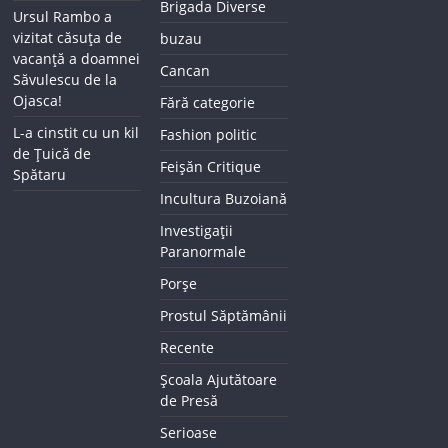
Brigada Diverse
Ursul Rambo a
vizitat căsuța de
buzau
vacanță a doamnei
Cancan
Săvulescu de la
Ojasca!
Fără categorie
L-a cinstit cu un kil
Fashion politic
de Țuică de
Feișăn Critique
Spătaru
Incultura Buzoiană
Investigații
Paranormale
Porșe
Prostul Săptămânii
Recente
Școala Ajutătoare
de Presă
Serioase