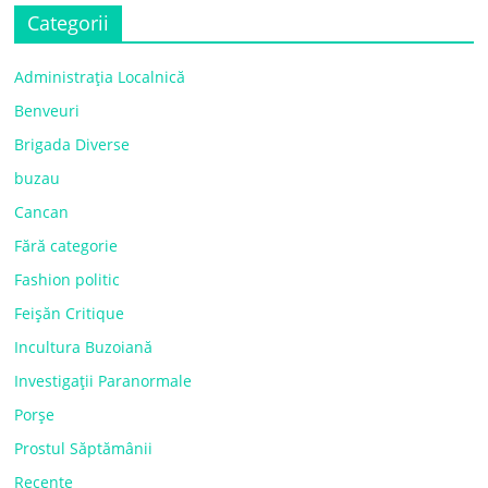
Categorii
Administrația Localnică
Benveuri
Brigada Diverse
buzau
Cancan
Fără categorie
Fashion politic
Feișăn Critique
Incultura Buzoiană
Investigații Paranormale
Porșe
Prostul Săptămânii
Recente