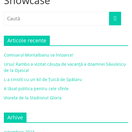
Showcase
Articole recente
Comisarul Montalbanu se întoarce!
Ursul Rambo a vizitat căsuța de vacanță a doamnei Săvulescu
de la Ojasca!
L-a cinstit cu un kil de Țuică de Spătaru
A lăsat politica pentru cele sfinte
Vioreta de la Stadionul Gloria
Arhive
octombrie 2023