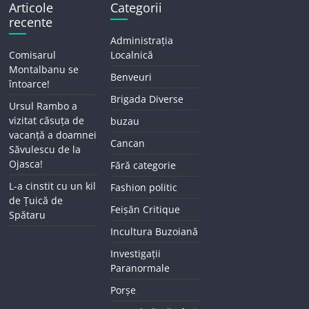
Articole
Categorii
recente
Administrația
Comisarul
Localnică
Montalbanu se
Benveuri
întoarce!
Brigada Diverse
Ursul Rambo a
vizitat căsuța de
buzau
vacanță a doamnei
Cancan
Săvulescu de la
Ojasca!
Fără categorie
L-a cinstit cu un kil
Fashion politic
de Țuică de
Feișăn Critique
Spătaru
Incultura Buzoiană
Investigații
Paranormale
Porșe