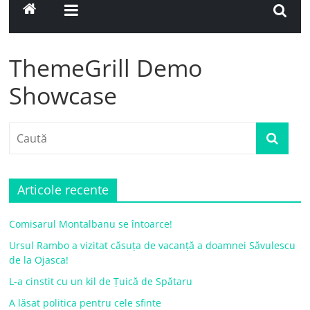
ThemeGrill Demo
Showcase
Articole recente
Comisarul Montalbanu se întoarce!
Ursul Rambo a vizitat căsuța de vacanță a doamnei Săvulescu
de la Ojasca!
L-a cinstit cu un kil de Țuică de Spătaru
A lăsat politica pentru cele sfinte